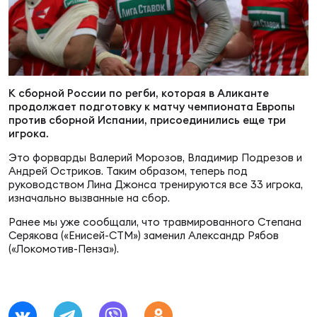
Суп
Поп
Сбо
ОТПРАВИТЬ
Регионы
Выс
Пра
Рус
Сборные
К сборной России по регби, которая в Аликанте
продолжает подготовку к матчу чемпионата Европы
Лиг
Нац
против сборной Испании, присоединились еще три
Антидопинг
ЖЕНС
игрока.
Это форварды Валерий Морозов, Владимир Подрезов и
Чем
Кон
Андрей Остриков. Таким образом, теперь под
Магазин
Сбо
ком
руководством Лина Джонса тренируются все 33 игрока,
изначально вызванные на сбор.
Кубо
Ранее мы уже сообщали, что травмированного Степана
Контакты
Сбо
Серякова («Енисей-СТМ») заменил Александр Рябов
(«Локомотив-Пенза»).
РЕГБИ
Высш
Ист