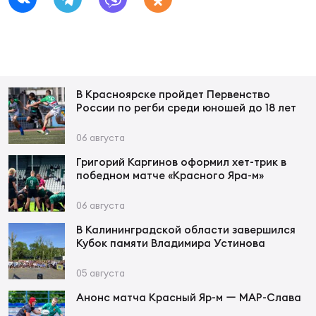
Фин
Цен
Фин
Дет
В Красноярске пройдет Первенство
России по регби среди юношей до 18 лет
ЖЕНС
Сту
06 августа
Григорий Каргинов оформил хет-трик в
Чем
победном матче «Красного Яра-м»
Рег
стр
06 августа
Чем
В Калининградской области завершился
Кубок памяти Владимира Устинова
Все
Кубо
05 августа
Анонс матча Красный Яр-м ー МАР-Слава
Суд