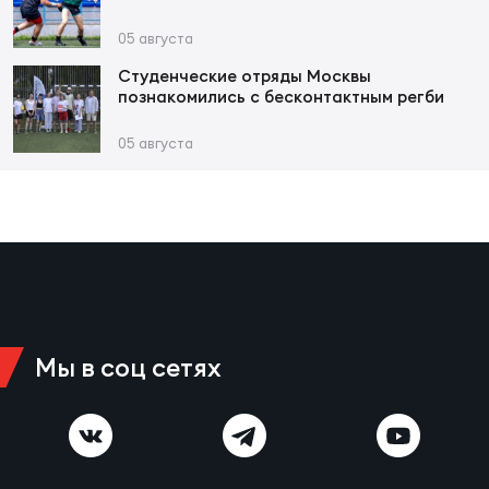
Фед
регб
05 августа
Экс
Студенческие отряды Москвы
познакомились с бесконтактным регби
Пер
Фон
05 августа
Перв
ПРОГ
Перв
Ака
Все
Мы в соц сетях
по р
Нов
ЮНОШ
Зай