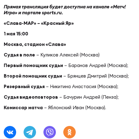
Фин
Прямая трансляция будет доступна на канале «Матч!
Игра» и портале sports.ru.
Цен
Фин
«Слава-МАР» – «Красный Яр»
1 мая 15:00
Дет
Москва, стадион «Слава»
ЖЕНС
Судья в поле
– Куликов Алексей (Москва)
Сту
Первый помощник судьи
– Баранов Андрей (Москва);
Чем
Второй помощник судьи
– Брянцев Дмитрий (Москва);
Рег
Резервный судья
– Никитина Анастасия (Москва);
стр
Чем
Судья видеоповторов
– Бачурин Андрей (Пенза);
Комиссар матча
– Яблонский Иван (Москва).
Все
Кубо
Суд