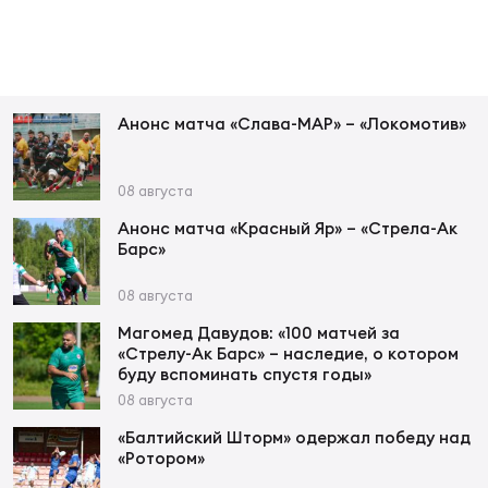
Фед
регб
Экс
Пер
Анонс матча «Слава-МАР» – «Локомотив»
Фон
Перв
08 августа
Анонс матча «Красный Яр» – «Стрела-Ак
ПРОГ
Барс»
Перв
08 августа
Ака
Магомед Давудов: «100 матчей за
Все
«Стрелу-Ак Барс» – наследие, о котором
по р
буду вспоминать спустя годы»
Нов
08 августа
«Балтийский Шторм» одержал победу над
«Ротором»
ЮНОШ
Зай