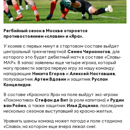
Суп
Поп
Сбо
ОТПРАВИТЬ
Регионы
Выс
Пра
Рус
Регбийный сезон в Москве откроется
Сборные
противостоянием «славян» и «Яра».
У хозяев с первых минут в стартовом составе выйдет
Лиг
Нац
центральный трехчетвертной
Семен Черноногов
, для
Антидопинг
ЖЕНС
которого это будет дебютный матч в составе «Славы-
МАР». В запас заявлены еще четыре игрока, который
Чем
Кон
могу провести завтра первую игру за нашу команду:
Магазин
нападающие
Никита Егоров
и
Алексей Наставшев
,
Сбо
ком
полузащитник
Артем Вдовин
и защитник
Руслан
Концелидзе
.
Кубо
Контакты
В составе «Красного Яра» на поле выйдут экс-игроки
Сбо
«Локомотива»
Стефан де Вит
(в роли капитана) и
Рудин
РЕГБИ
ван Ройен
, а также защитник
Илья Даценко
, последние
Высш
несколько сезонов выступавший за красно-желтых.
Уравнять шансы команд может погода и поле стадиона
Ист
«Слава», на котором еще вчера лежал снег.