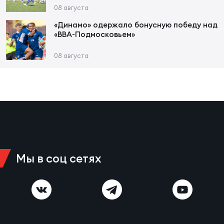
08 августа
«Динамо» одержало бонусную победу над
Юно
Еди
«ВВА-Подмосковьем»
про
08 августа
Пер
ОФИЦ
Пер
Зал
Пер
Мы в соц сетях
Айд
Перв
Док
Пер