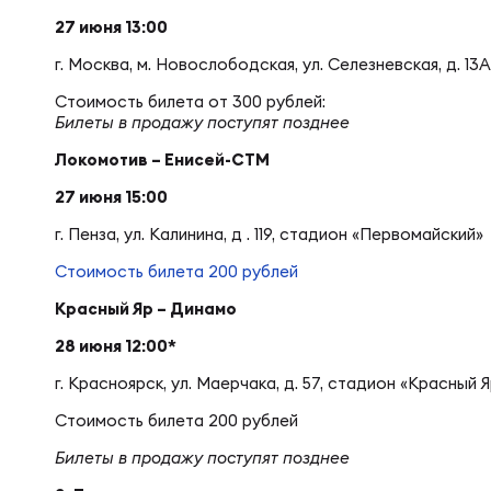
Фин
Цен
27 июня 13:00
г. Москва, м. Новослободская, ул. Селезневская, д. 13
Фин
Дет
Стоимость билета от 300 рублей:
Билеты в продажу поступят позднее
Локомотив –
Енисей-СТМ
ЖЕНС
Сту
27 июня 15:00
г. Пенза, ул. Калинина, д . 119, стадион «Первомайский»
Чем
Рег
Стоимость билета 200 рублей
Красный Яр – Динамо
Чем
Все
28 июня 12:00*
г. Красноярск, ул. Маерчака, д. 57, стадион «Красный 
Суд
Кубо
Стоимость билета 200 рублей
Билеты в продажу поступят позднее