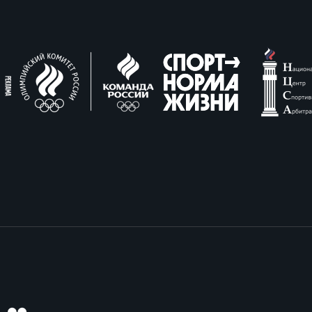
вила регби
венство России U17
икоррупционная политика
российские соревнования U16
российские соревнования U15
ОЕ
ект сводного календаря ФРР 2026
пионат России по пляжному регби. Мужчин