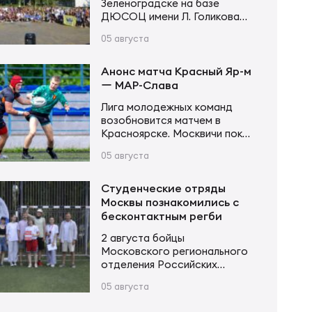
Зеленоградске на базе
ДЮСОЦ имени Л. Голикова
состоялся Кубок памяти
05 августа
Владимира Сергеевича
Устинова. В соревнованиях
приняли участие более 20
Анонс матча Красный Яр-м
команд в трех возрастных
ー МАР-Слава
категориях. Итоги турнира
Лига молодежных команд
Мальчики и девочки до 12 лет
возобновится матчем в
(2015–2016 г. р.): Мальчики и
Красноярске. Москвичи пока
девочки до 14 лет (2013–2014
возглавляют турнирную
г. р.): Юноши и девушки до 16…
05 августа
таблицу, имея в своем активе
20 очков после 6 матчей.
Красноярцы занимают 4-е
Студенческие отряды
место, у них 13 очков в тех же
Москвы познакомились с
6 матчах. В игре первого
бесконтактным регби
круга «МАР-Слава» одержала
2 августа бойцы
уверенную победу 43:14.
Московского регионального
Красный Яр-м – МАР-Слава 6
отделения Российских
августа 11:00 Красноярск,
студенческих отрядов
стадион «Красный Яр» Судья…
05 августа
приняли участие в Фестивале
народных игр трудового