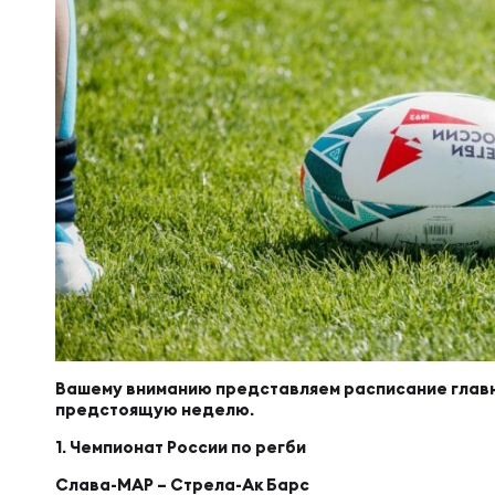
Суп
Поп
Сбо
Регионы
Выс
Пра
Рус
Сборные
Лиг
Нац
Антидопинг
ЖЕНС
Чем
Кон
Магазин
Сбо
Кубо
Контакты
РЕГБИ
Сбо
Вашему вниманию представляем расписание главн
предстоящую неделю.
Высш
Ист
1. Чемпионат России по регби
Слава-МАР – Стрела-Ак Барс