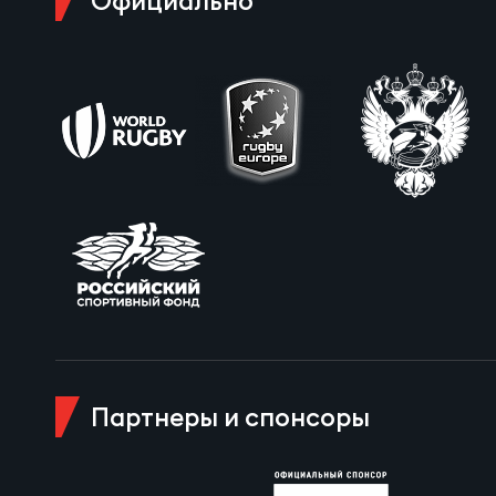
Официально
Пра
Пер
Ант
Все
Все
ДРУГ
Про
Партнеры и спонсоры
Чем