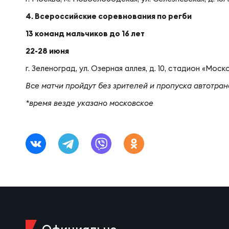
Юно
Еди
4. Всероссийские соревнования по регби
13 команд мальчиков до 16 лет
Пер
ОФИЦ
22-28 июня
г. Зеленоград, ул. Озерная аллея, д. 10, стадион «Мос
Пер
Зал
Все матчи пройдут без зрителей и пропуска автотран
*время везде указано московское
Пер
Айд
Перв
Док
Пер
Зак
Перв