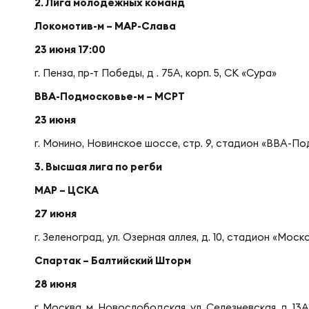
Фед
Экс
2. Лига молодежных команд
Локомотив-м – МАР-Слава
Пер
Фон
23 июня 17:00
г. Пенза, пр-т Победы, д . 75А, корп. 5, СК «Сура»
ВВА-Подмосковье-м – МСРТ
Перв
ПРОГ
23 июня
г. Монино, Новинское шоссе, стр. 9, стадион «ВВА-П
Перв
Ака
3. Высшая лига по регби
МАР
– ЦСКА
Все
Нов
27 июня
г. Зеленоград, ул. Озерная аллея, д. 10, стадион «Мос
Спартак
– Балтийский Шторм
ЮНОШ
Зай
28 июня
г. Москва, м. Новослободская, ул. Селезневская, д. 1