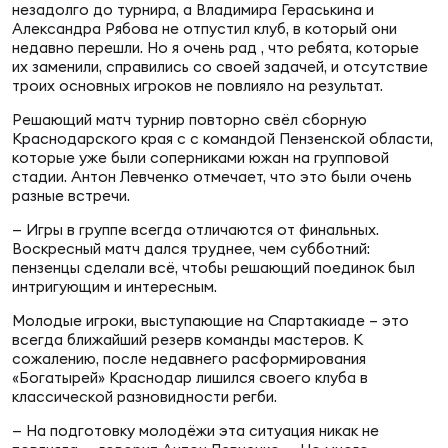
Фин
незадолго до турнира, а Владимира Гераськина и
Александра Рябова не отпустил клуб, в который они
недавно перешли. Но я очень рад , что ребята, которые
Цен
их заменили, справились со своей задачей, и отсутствие
Фин
троих основных игроков не повлияло на результат.
Дет
Решающий матч турнир повторно свёл сборную
Краснодарского края с с командой Пензенской области,
которые уже были соперниками южан на групповой
ЖЕНС
стадии. Антон Левченко отмечает, что это были очень
Сту
разные встречи.
— Игры в группе всегда отличаются от финальных.
Чем
Воскресный матч дался труднее, чем субботний:
Рег
пензенцы сделали всё, чтобы решающий поединок был
интригующим и интересным.
стр
Чем
Молодые игроки, выступающие на Спартакиаде – это
всегда ближайший резерв команды мастеров. К
Все
сожалению, после недавнего расформирования
Кубо
«Богатырей» Краснодар лишился своего клуба в
классической разновидности регби.
Суд
— На подготовку молодёжи эта ситуация никак не