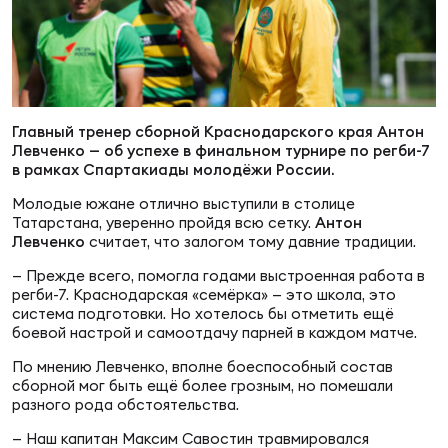
Суп
Поп
Сбо
ОТПРАВИТЬ
Регионы
Выс
Пра
Рус
Сборные
Главный тренер сборной Краснодарского края Антон
Левченко — об успехе в финальном турнире по регби-7
Лиг
Нац
в рамках Спартакиады молодёжи России.
Антидопинг
ЖЕНС
Молодые южане отлично выступили в столице
Татарстана, уверенно пройдя всю сетку.
Антон
Чем
Кон
Левченко
считает, что залогом тому давние традиции.
Магазин
Сбо
ком
— Прежде всего, помогла годами выстроенная работа в
регби-7. Краснодарская «семёрка» — это школа, это
Кубо
система подготовки. Но хотелось бы отметить ещё
Контакты
Сбо
боевой настрой и самоотдачу парней в каждом матче.
РЕГБИ
По мнению Левченко, вполне боеспособный состав
Высш
сборной мог быть ещё более грозным, но помешали
разного рода обстоятельства.
Ист
— Наш капитан Максим Савостин травмировался