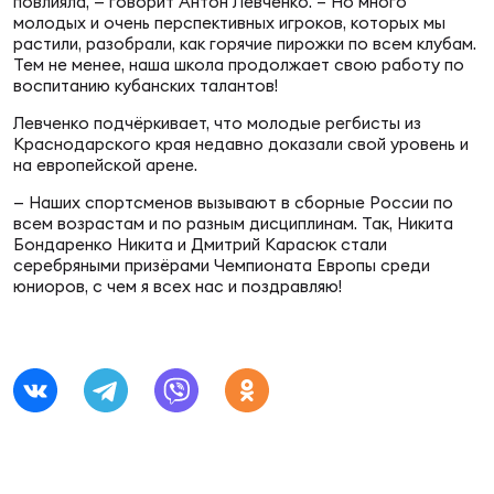
Фед
повлияла, — говорит Антон Левченко. – Но много
молодых и очень перспективных игроков, которых мы
регб
растили, разобрали, как горячие пирожки по всем клубам.
Экс
Тем не менее, наша школа продолжает свою работу по
воспитанию кубанских талантов!
Пер
Левченко подчёркивает, что молодые регбисты из
Фон
Краснодарского края недавно доказали свой уровень и
на европейской арене.
Перв
— Наших спортсменов вызывают в сборные России по
всем возрастам и по разным дисциплинам. Так, Никита
ПРОГ
Бондаренко Никита и Дмитрий Карасюк стали
Перв
серебряными призёрами Чемпионата Европы среди
юниоров, с чем я всех нас и поздравляю!
Ака
Все
по р
Нов
ЮНОШ
Зай