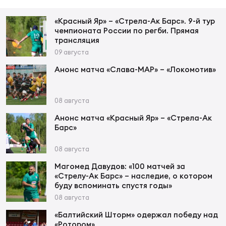
«Красный Яр» – «Стрела-Ак Барс». 9-й тур
Юно
Еди
чемпионата России по регби. Прямая
трансляция
про
09 августа
Пер
Анонс матча «Слава-МАР» – «Локомотив»
ОФИЦ
Пер
08 августа
Анонс матча «Красный Яр» – «Стрела-Ак
Зал
Барс»
Пер
08 августа
Айд
Магомед Давудов: «100 матчей за
Перв
«Стрелу-Ак Барс» – наследие, о котором
буду вспоминать спустя годы»
Док
08 августа
Пер
«Балтийский Шторм» одержал победу над
«Ротором»