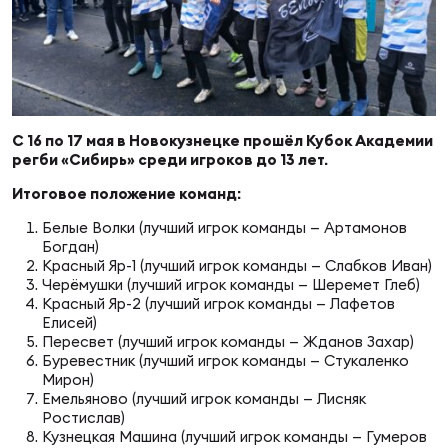
Суп
Поп
Сбо
ОТПРАВИТЬ
Регионы
Выс
Пра
Рус
Сборные
С 16 по 17 мая в Новокузнецке прошёл Кубок Академии
регби «Сибирь» среди игроков до 13 лет.
Лиг
Нац
Антидопинг
ЖЕНС
Итоговое положение команд:
Белые Волки (лучший игрок команды — Артамонов
Чем
Кон
Богдан)
Магазин
Сбо
ком
Красный Яр-1 (лучший игрок команды — Слабков Иван)
Черёмушки (лучший игрок команды — Шеремет Глеб)
Кубо
Красный Яр-2 (лучший игрок команды — Лафетов
Контакты
Елисей)
Сбо
Пересвет (лучший игрок команды — Жданов Захар)
РЕГБИ
Буревестник (лучший игрок команды — Стукаленко
Высш
Мирон)
Емельяново (лучший игрок команды — Лисняк
Ростислав)
Ист
Кузнецкая Машина (лучший игрок команды — Гумеров