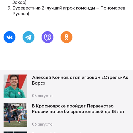
Фин
Захар)
Буревестник-2 (лучший игрок команды — Пономарев
Руслан)
Цен
Фин
Дет
ЖЕНС
Сту
Чем
Рег
Алексей Коннов стал игроком «Стрелы-Ак
Барс»
стр
Чем
06 августа
В Красноярске пройдет Первенство
Все
России по регби среди юношей до 18 лет
Кубо
06 августа
Суд