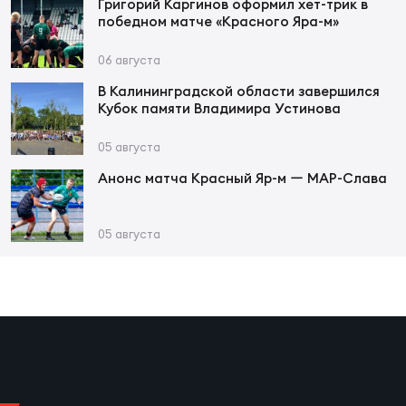
Фед
Григорий Каргинов оформил хет-трик в
победном матче «Красного Яра-м»
регб
Экс
06 августа
Пер
В Калининградской области завершился
Кубок памяти Владимира Устинова
Фон
05 августа
Перв
Анонс матча Красный Яр-м ー МАР-Слава
ПРОГ
Перв
05 августа
Ака
Все
по р
Нов
ЮНОШ
Зай