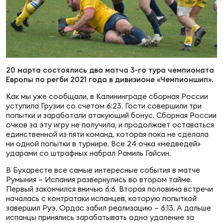
Суп
Поп
Сбо
ОТПРАВИТЬ
Регионы
Выс
Пра
Рус
Сборные
20 марта состоялись два матча 3-го тура чемпионата
Европы по регби 2021 года в дивизионе «Чемпионшип».
Лиг
Нац
Антидопинг
ЖЕНС
Как мы уже сообщали, в Калининграде сборная России
уступила Грузии со счетом 6:23. Гости совершили три
попытки и заработали атакующий бонус. Сборная России
Чем
Кон
Магазин
очков за эту игру не получила, и продолжает оставаться
Сбо
ком
единственной из пяти команд, которая пока не сделала
ни одной попытки в турнире. Все 24 очка «медведей»
Кубо
ударами со штрафных набрал Рамиль Гайсин.
Контакты
Сбо
В Бухаресте все самые интересные события в матче
РЕГБИ
Румыния – Испания развернулись во втором тайме.
Высш
Первый закончился вничью 6:6. Вторая половина встречи
началась с контратаки испанцев, которую попыткой
завершил Руэ. Ордас забил реализацию – 6:13. А дальше
Ист
испанцы принялись зарабатывать одно удаление за