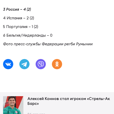
Фед
регб
3 Россия – 4 (2)
Экс
4 Испания – 2 (2)
Пер
5 Португалия – 1 (2)
Фон
6 Бельгия/Нидерланды – 0
Перв
Фото пресс-службы Федерации регби Румынии
ПРОГ
Перв
Ака
Все
по р
Нов
Алексей Коннов стал игроком «Стрелы-Ак
Барс»
ЮНОШ
Зай