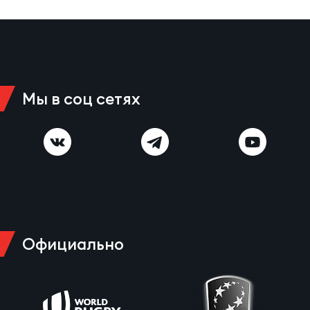
Зак
Перв
Пра
Пер
Мы в соц сетях
Ант
Все
Все
ДРУГ
Официально
Про
202