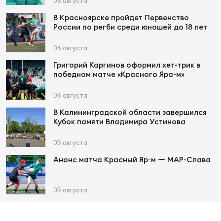
06 августа
В Красноярске пройдет Первенство
Юно
Еди
России по регби среди юношей до 18 лет
про
06 августа
Пер
Григорий Каргинов оформил хет-трик в
победном матче «Красного Яра-м»
ОФИЦ
06 августа
Пер
В Калининградской области завершился
Зал
Кубок памяти Владимира Устинова
Пер
05 августа
Айд
Анонс матча Красный Яр-м ー МАР-Слава
Перв
05 августа
Док
Пер