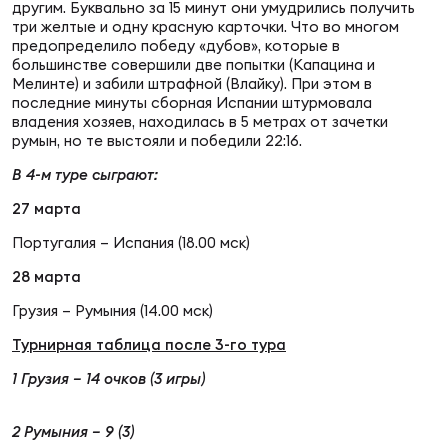
Фин
другим. Буквально за 15 минут они умудрились получить
три желтые и одну красную карточки. Что во многом
предопределило победу «дубов», которые в
Цен
большинстве совершили две попытки (Капацина и
Фин
Мелинте) и забили штрафной (Влайку). При этом в
последние минуты сборная Испании штурмовала
Дет
владения хозяев, находилась в 5 метрах от зачетки
румын, но те выстояли и победили 22:16.
ЖЕНС
В 4-м туре сыграют:
Сту
27 марта
Чем
Португалия – Испания (18.00 мск)
Рег
28 марта
стр
Чем
Грузия – Румыния (14.00 мск)
Турнирная таблица после 3-го тура
Все
Кубо
1 Грузия – 14 очков (3 игры)
Суд
2 Румыния – 9 (3)