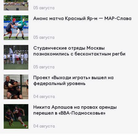
Фин
05 августа
Цен
Анонс матча Красный Яр-м ー МАР-Слава
Фин
Дет
05 августа
Студенческие отряды Москвы
ЖЕНС
познакомились с бесконтактным регби
Сту
05 августа
Чем
Проект «Выходи играть» вышел на
Рег
федеральный уровень
стр
Чем
04 августа
Никита Арлашов на правах аренды
Все
перешел в «ВВА-Подмосковье»
Кубо
04 августа
Суд