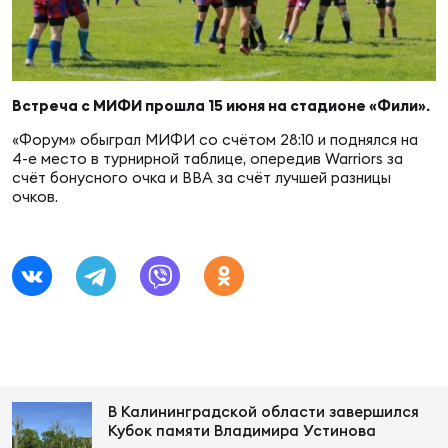
Суп
Поп
Сбо
ОТПРАВИТЬ
Регионы
Выс
Пра
Рус
Встреча с МИФИ прошла 15 июня на стадионе «Фили».
Сборные
«Форум» обыграл МИФИ со счётом 28:10 и поднялся на
4-е место в турнирной таблице, опередив Warriors за
Лиг
Нац
счёт бонусного очка и ВВА за счёт лучшей разницы
Антидопинг
ЖЕНС
очков.
Чем
Кон
Магазин
Сбо
ком
Кубо
Контакты
Сбо
РЕГБИ
Высш
В Калининградской области завершился
Ист
Кубок памяти Владимира Устинова