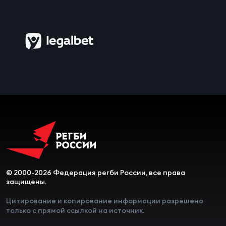
Чем
сне
Чем
сне
Кубо
Муж
Кубо
Жен
© 2000-2026 Федерация регби России, все права
защищены.
Цитирование и копирование информации разрешено
только с прямой ссылкой на источник.