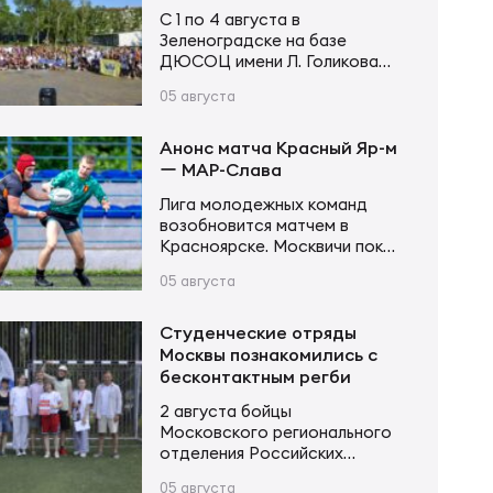
Устинова
С 1 по 4 августа в
Зеленоградске на базе
ДЮСОЦ имени Л. Голикова
состоялся Кубок памяти
05 августа
Владимира Сергеевича
Устинова. В соревнованиях
приняли участие более 20
Анонс матча Красный Яр-м
команд в трех возрастных
ー МАР-Слава
категориях. Итоги турнира
Лига молодежных команд
Мальчики и девочки до 12 лет
возобновится матчем в
(2015–2016 г. р.): Мальчики и
Красноярске. Москвичи пока
девочки до 14 лет (2013–2014
возглавляют турнирную
г. р.): Юноши и девушки до 16…
05 августа
таблицу, имея в своем активе
20 очков после 6 матчей.
Красноярцы занимают 4-е
Студенческие отряды
место, у них 13 очков в тех же
Москвы познакомились с
6 матчах. В игре первого
бесконтактным регби
круга «МАР-Слава» одержала
2 августа бойцы
уверенную победу 43:14.
Московского регионального
Красный Яр-м – МАР-Слава 6
отделения Российских
августа 11:00 Красноярск,
студенческих отрядов
стадион «Красный Яр» Судья…
05 августа