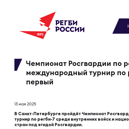
До
Новости
Вы
МУЖС
ВИДЕ
УПРА
МУЖС
Матчи
Чемпионат Росгвардии по р
международный турнир по р
Чем
Цел
Сбо
Турниры
первый
ФОТО
Куб
Стр
Сбо
Медиа
13 мая 2025
ЖУРНА
В Санкт-Петербурге пройдёт Чемпионат Росгвард
Спа
Выс
Сбо
турнир по регби-7 среди внутренних войск и нац
Федерация
стран под эгидой Росгвардии.