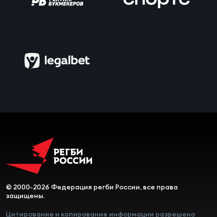
Чем
сне
Чем
сне
Кубо
Муж
Кубо
Жен
© 2000-2026 Федерация регби России, все права
защищены.
Цитирование и копирование информации разрешено