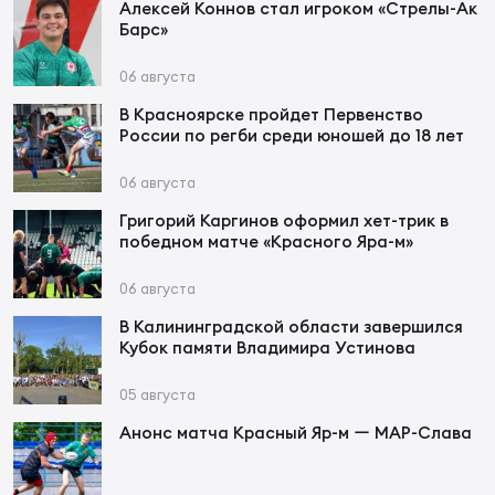
Фин
Алексей Коннов стал игроком «Стрелы-Ак
Барс»
Цен
Фин
06 августа
В Красноярске пройдет Первенство
Дет
России по регби среди юношей до 18 лет
ЖЕНС
06 августа
Сту
Григорий Каргинов оформил хет-трик в
победном матче «Красного Яра-м»
Чем
Рег
06 августа
стр
В Калининградской области завершился
Чем
Кубок памяти Владимира Устинова
Все
05 августа
Кубо
Анонс матча Красный Яр-м ー МАР-Слава
Суд