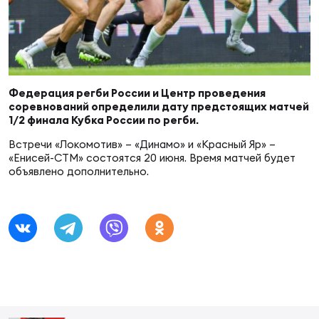
Суп
Поп
Сбо
ОТПРАВИТЬ
Регионы
Выс
Пра
Рус
Сборные
Федерация регби России и Центр проведения
соревнований определили дату предстоящих матчей
Лиг
Нац
1/2 финала Кубка России по регби.
Антидопинг
ЖЕНС
Встречи «Локомотив» – «Динамо» и «Красный Яр» –
«Енисей-СТМ» состоятся 20 июня. Время матчей будет
Чем
Кон
объявлено дополнительно.
Магазин
Сбо
ком
Кубо
Контакты
Сбо
РЕГБИ
Высш
Ист