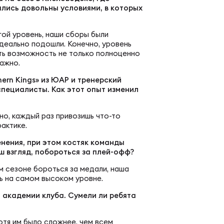
еральная регбийная лига по регби-7
пертно-судейская комиссия
ались довольны условиями, в которых
гой уровень, наши сборы были
венство России U20 по регби-7
д развития детского регби
идеально подошли. Конечно, уровень
ть возможность не только полноценно
важно.
енство России U19 по регби-7
ern Kings» из ЮАР и тренерский
РАММЫ
специалисты. Как этот опыт изменил
енство России U18 по регби-7
чно, каждый раз привозишь что-то
демия регби
актике.
российские соревнования U16 по регби-7
нения, при этом костяк команды
ш взгляд, побороться за плей-офф?
ичку
ом сезоне бороться за медали, наша
ть на самом высоком уровне.
ЕСКИЕ
мись регби
 академии клуба. Сумели ли ребята
отя им было сложнее, чем всем