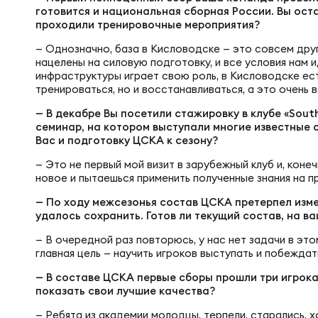
Фед
Экс
готовится и национальная сборная России. Вы ост
проходили тренировочные мероприятия?
— Однозначно, база в Кисловодске — это совсем дру
Пер
Фон
нацелены на силовую подготовку, и все условия нам 
инфраструктуры играет свою роль, в Кисловодске ес
тренироваться, но и восстанавливаться, а это очень 
Перв
— В декабре Вы посетили стажировку в клубе «South
ПРОГ
семинар, на котором выступали многие известные 
Вас и подготовку ЦСКА к сезону?
Перв
— Это не первый мой визит в зарубежный клуб и, коне
Ака
новое и пытаешься применить полученные знания на пр
Все
— По ходу межсезонья состав ЦСКА претерпел изме
удалось сохранить. Готов ли текущий состав, на ва
Нов
— В очередной раз повторюсь, у нас нет задачи в эт
главная цель — научить игроков выступать и побежда
ЮНОШ
Зай
— В составе ЦСКА первые сборы прошли три игрока
показать свои лучшие качества?
— Ребята из академии молодцы, терпели, старались, х