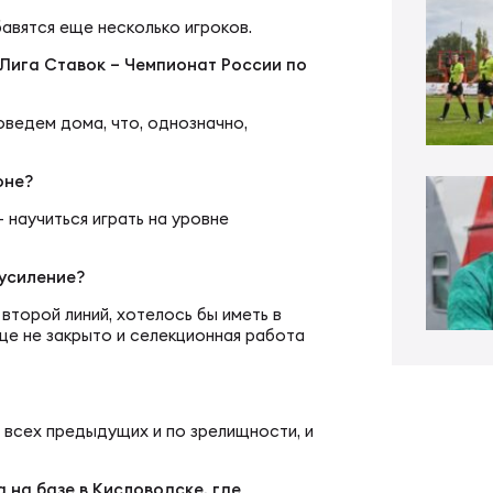
ал ФРЛ «Трудовые резервы»
тр проведения соревнований
бавятся еще несколько игроков.
«Лига Ставок – Чемпионат России по
ал ФРЛ-7
ско-юношеское регби
оведем дома, что, однозначно,
КИЕ
денческое регби
оне?
– научиться играть на уровне
пионат России по регби
би в армии и силовых структурах
 усиление?
 второй линий, хотелось бы иметь в
ще не закрыто и селекционная работа
пионат России по регби-7
российская коллегия судей
ьи
к России по регби-7
 всех предыдущих и по зрелищности, и
на базе в Кисловодске, где