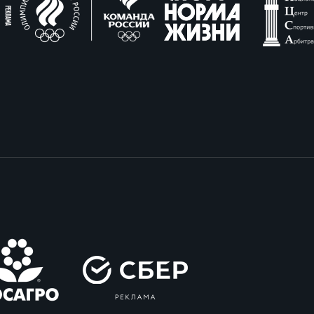
вила регби
венство России U17
икоррупционная политика
российские соревнования U16
российские соревнования U15
ОЕ
ект сводного календаря ФРР 2026
пионат России по пляжному регби. Мужчин