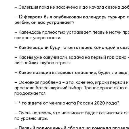
Фин
Цен
— Селекция пока не закончена и до начала сезона до
— 12 февраля был опубликован календарь турнира 
Фин
регби», он вас устраивает?
Дет
— Календарь полностью устраивает, первые матчи пр
придаст уверенности.
ЖЕНС
Сту
— Какие задачи будут стоять перед командой в сез
— Как мы уже озвучивали, задача на первый год одна 
сильнейших клубов страны.
Чем
Рег
— Какие позиции вызывают опасения, будет ли еще
— Основная проблема – это, конечно, игроки первой и
арсенале более широкий выбор. Трансферное окно е
Чем
Все
продолжается.
— Что ждете от чемпионата России 2020 года?
Суд
Кубо
— Очень надеюсь, что чемпионат будет отличаться от
по уровню игры.
— Первый полноценный сбор ваша команда провела 