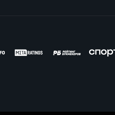
пионат России по пляжному регби. Женщин
ок России по пляжному регби. Мужчины
ок России по пляжному регби. Женщины
пионат России по регби на снегу. Мужчины
пионат России по регби на снегу. Женщины
ок России по регби на снегу. Мужчины