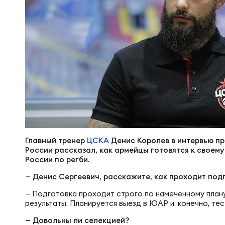
Суп
Поп
Сбо
Регионы
Выс
Пра
Рус
Сборные
Лиг
Нац
Антидопинг
ЖЕНС
Чем
Кон
Магазин
Сбо
Главный тренер
ЦСКА
Денис Королев в интервью п
России рассказал, как армейцы готовятся к своему
Кубо
России по регби.
Контакты
РЕГБИ
Сбо
— Денис Сергеевич, расскажите, как проходит подг
Высш
— Подготовка проходит строго по намеченному плану
Ист
результаты. Планируется выезд в ЮАР и, конечно, те
— Довольны ли селекцией?