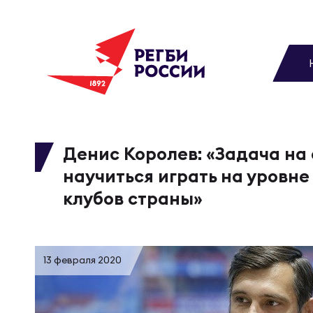
До
Новости
Вы
МУЖС
ВИДЕ
УПРА
МУЖС
Матчи
Денис Королев: «Задача на 
научиться играть на уровн
Чем
Цел
Сбо
Турниры
клубов страны»
ФОТО
Куб
Стр
Сбо
Медиа
13 февраля 2020
ЖУРНА
Спа
Выс
Сбо
Федерация