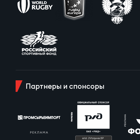
Пра
Пер
Ант
Все
Все
Партнеры и спонсоры
ДРУГ
Про
Чем