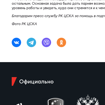
Юно
Еди
остальным. Основная задача была дать парням возм
уровень работы и увидеть, куда они стремятся и к че
Благодарим пресс-службу РК ЦСКА за помощь в подг
Пер
ОФИЦ
Фото РК ЦСКА
Пер
Зал
Пер
Айд
Перв
Док
Официально
Пер
Зак
Перв