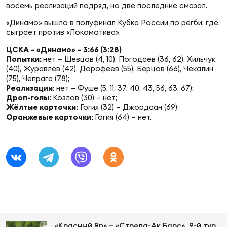
Фин
восемь реализаций подряд, но две последние смазал.
«Динамо» вышло в полуфинал Кубка России по регби, где
Цен
сыграет против «Локомотива».
Фин
ЦСКА – «Динамо» – 3:66 (3:28)
Попытки:
нет – Шевцов (4, 10), Погодаев (36, 62), Хильчук
Дет
(40), Журавлёв (42), Дорофеев (55), Берцов (66), Чекалин
(75), Чепрага (78);
ЖЕНС
Реализации
: нет – Фуше (5, 11, 37, 40, 43, 56, 63, 67);
Сту
Дроп-голы:
Козлов (30) – нет;
Жёлтые карточки:
Гогия (32) – Джордаан (69);
Оранжевые карточки:
Гогия (64) – нет.
Чем
Рег
стр
Чем
Все
Кубо
Суд
«Красный Яр» – «Стрела-Ак Барс». 9-й тур