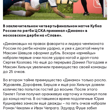
Суп
Поп
Сбо
ОТПРАВИТЬ
Регионы
Выс
Пра
Рус
В заключительном четвертьфинальном матче Кубка
Сборные
России по регби ЦСКА принимал «Динамо» в
московском дерби на «Славе».
Лиг
Нац
«Динамовцы» на правах фаворита и лидера чемпионата
Антидопинг
ЖЕНС
России по регби начали ударно, и уже к десятой минуте
Максим Шевцов оформил дубль. Вскоре «армейцы»
Чем
Кон
набрали первые очки после удара ногой и дроп-гола
Магазин
Сергея Козлова. Но ещё до перерыва Даниил Погодаев и
Сбо
ком
Максим Хильчук увеличили преимущество своей команды
до 25 очков.
Кубо
Контакты
Во втором тайме преимущество «Динамо» только росло.
Сбо
Журавлёв, Дорофеев, Берцов и ещё раз Хильчук довели
РЕГБИ
количество попыток гостей до восьми. После этого
Высш
Гамлет Гогия получил оранжевую карточку и покинул поле
до конца матча. В оставшееся время подопечные Юрия
Кушнарёва занесли ещё дважды – по пять очков набрали
Ист
Роман Чекалин и Иван Чепрага. Эдуард Фуше забил