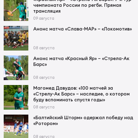
Фед
чемпионата России по регби. Прямая
регб
трансляция
Экс
09 августа
Анонс матча «Слава-МАР» – «Локомотив»
Пер
Фон
08 августа
Перв
Анонс матча «Красный Яр» – «Стрела-Ак
Барс»
ПРОГ
Перв
08 августа
Магомед Давудов: «100 матчей за
Ака
«Стрелу-Ак Барс» – наследие, о котором
Все
буду вспоминать спустя годы»
по р
08 августа
Нов
«Балтийский Шторм» одержал победу над
«Ротором»
ЮНОШ
Зай
08 августа