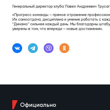
Фин
Цен
Генеральный директор клуба Павел Андреевич Трусаг
«Прогресс команды — прямое отражение профессиона
Фин
Их самоотдача, дисциплина и умение работать с кажд
Дет
“Динамо” сильнее каждый день. Мы благодарны штабу 
уверены в том, что впереди — новые достижения».
ЖЕНС
Сту
Чем
Рег
Чем
Все
Суд
Кубо
Официально