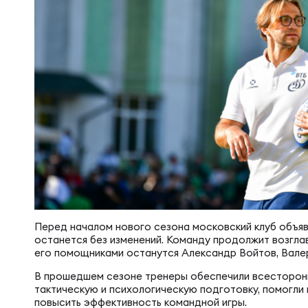
Суп
Поп
Сбо
Регионы
Выс
Пра
Рус
Сборные
Лиг
Нац
Антидопинг
ЖЕНС
Чем
Кон
Магазин
Сбо
Кубо
Контакты
РЕГБИ
Сбо
Перед началом нового сезона московский клуб объяв
останется без изменений. Команду продолжит возгла
его помощниками останутся Александр Войтов, Вале
Высш
Ист
В прошедшем сезоне тренеры обеспечили всесторонн
тактическую и психологическую подготовку, помогли 
повысить эффективность командной игры.