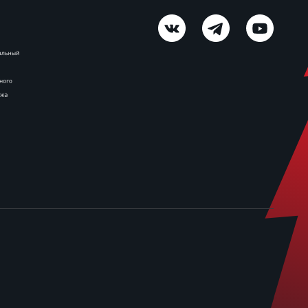
В числе достижений игрока —
призовые места на
первенстве России…