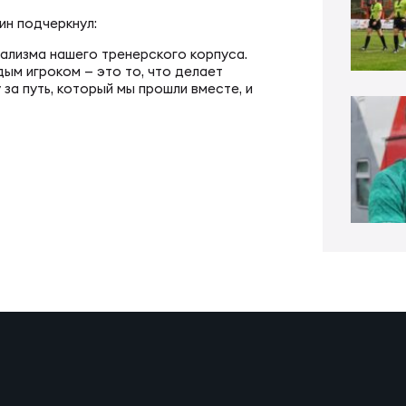
ал ФРЛ «Трудовые резервы»
тр проведения соревнований
ин подчеркнул:
лизма нашего тренерского корпуса.
ал ФРЛ-7
ым игроком — это то, что делает
ско-юношеское регби
за путь, который мы прошли вместе, и
КИЕ
денческое регби
пионат России по регби
би в армии и силовых структурах
пионат России по регби-7
российская коллегия судей
ьи
к России по регби-7