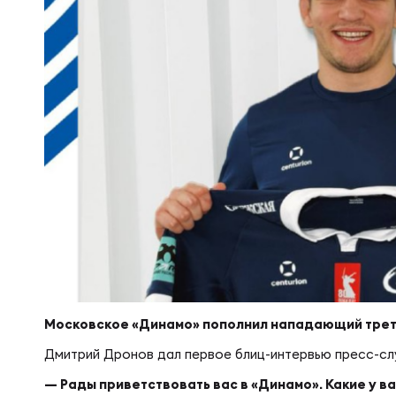
Суп
Поп
Сбо
Регионы
Выс
Пра
Рус
Сборные
Лиг
Нац
Антидопинг
ЖЕНС
Чем
Кон
Магазин
Сбо
Кубо
Контакты
РЕГБИ
Сбо
Московское «Динамо» пополнил нападающий трет
Высш
Ист
Дмитрий Дронов дал первое блиц-интервью пресс-сл
— Рады приветствовать вас в «Динамо». Какие у в