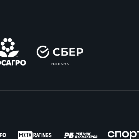
вила регби
венство России U17
икоррупционная политика
российские соревнования U16
российские соревнования U15
ОЕ
ект сводного календаря ФРР 2026
пионат России по пляжному регби. Мужчин