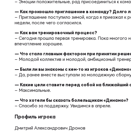
Фин
— Эмоции положительные, рад присоединиться к кома
Цен
— Как произошло приглашение в команду? Долго 
— Приглашение поступило зимой, когда я приезжал к 
Фин
недели, после чего согласился.
Дет
— Как вам тренировочный процесс?
— Сегодня прошла первая тренировка. Пока многого н
впечатление хорошее.
ЖЕНС
Сту
— Что стало главным фактором при принятии реше
— Молодой коллектив и молодой, амбициозный тренер
Чем
Рег
— Были ли вы знакомы с кем-то из игроков «Динам
— Да, ранее вместе выступали за молодежную сборн
— Какие цели ставите перед собой на ближайший 
Чем
Все
— Максимальные.
— Что хотели бы сказать болельщикам «Динамо»?
— Спасибо за поддержку. Увидимся в апреле.
Суд
Кубо
Профиль игрока
Дмитрий Александрович Дронов