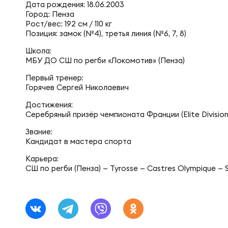
Фед
Экс
Дата рождения: 18.06.2003
Город: Пенза
Рост/вес: 192 см / 110 кг
Позиция: замок (№4), третья линия (№6, 7, 8)
Пер
Фон
Школа:
МБУ ДО СШ по регби «Локомотив» (Пенза)
Перв
Первый тренер:
ПРОГ
Горячев Сергей Николаевич
Достижения:
Перв
Серебряный призёр чемпионата Франции (Elite Division
Ака
Звание:
Кандидат в мастера спорта
Все
Нов
Карьера:
СШ по регби (Пенза) — Tyrosse — Castres Olympique — 
ЮНОШ
Зай