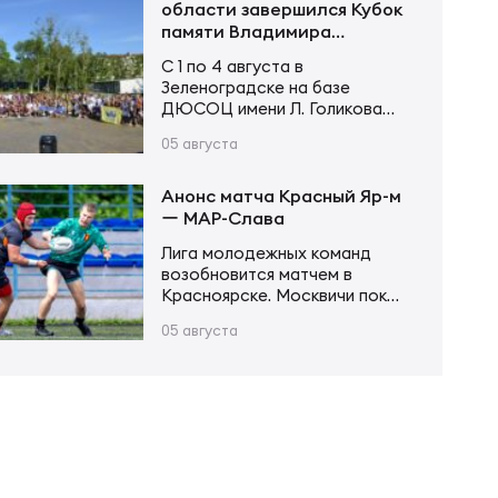
шансов. Счёт открыл Андрей
области завершился Кубок
Поселягин, после чего
памяти Владимира
Григорий Каргинов трижды
Устинова
С 1 по 4 августа в
поразил зачётное поле
Зеленоградске на базе
соперника, оформив хет-трик.
ДЮСОЦ имени Л. Голикова
Ещё одну попытку в первой
состоялся Кубок памяти
половине встречи занёс Егор
05 августа
Владимира Сергеевича
Толкалов, а Иван Чупров был
Устинова. В соревнованиях
безупречен…
приняли участие более 20
Анонс матча Красный Яр-м
команд в трех возрастных
ー МАР-Слава
категориях. Итоги турнира
Лига молодежных команд
Мальчики и девочки до 12 лет
возобновится матчем в
(2015–2016 г. р.): Мальчики и
Красноярске. Москвичи пока
девочки до 14 лет (2013–2014
возглавляют турнирную
г. р.): Юноши и девушки до 16…
05 августа
таблицу, имея в своем активе
20 очков после 6 матчей.
Красноярцы занимают 4-е
место, у них 13 очков в тех же
6 матчах. В игре первого
круга «МАР-Слава» одержала
уверенную победу 43:14.
Красный Яр-м – МАР-Слава 6