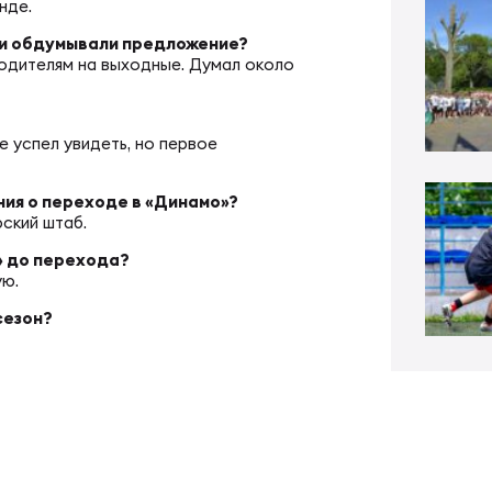
ал ФРЛ «Трудовые резервы»
нде.
тр проведения соревнований
ли обдумывали предложение?
родителям на выходные. Думал около
ал ФРЛ-7
ско-юношеское регби
е успел увидеть, но первое
КИЕ
денческое регби
ния о переходе в «Динамо»?
ский штаб.
пионат России по регби
би в армии и силовых структурах
о» до перехода?
ую.
сезон?
пионат России по регби-7
российская коллегия судей
ьи
к России по регби-7