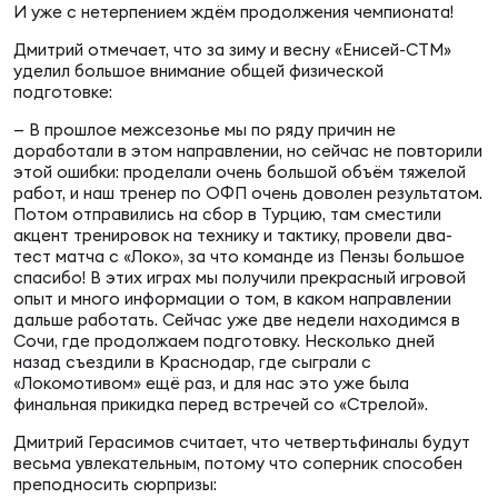
Фин
И уже с нетерпением ждём продолжения чемпионата!
Дмитрий отмечает, что за зиму и весну «Енисей-СТМ»
Цен
уделил большое внимание общей физической
Фин
подготовке:
— В прошлое межсезонье мы по ряду причин не
Дет
доработали в этом направлении, но сейчас не повторили
этой ошибки: проделали очень большой объём тяжелой
ЖЕНС
работ, и наш тренер по ОФП очень доволен результатом.
Сту
Потом отправились на сбор в Турцию, там сместили
акцент тренировок на технику и тактику, провели два-
тест матча с «Локо», за что команде из Пензы большое
Чем
спасибо! В этих играх мы получили прекрасный игровой
Рег
опыт и много информации о том, в каком направлении
стр
дальше работать. Сейчас уже две недели находимся в
Чем
Сочи, где продолжаем подготовку. Несколько дней
назад съездили в Краснодар, где сыграли с
«Локомотивом» ещё раз, и для нас это уже была
Все
финальная прикидка перед встречей со «Стрелой».
Кубо
Дмитрий Герасимов считает, что четвертьфиналы будут
весьма увлекательным, потому что соперник способен
Суд
преподносить сюрпризы: