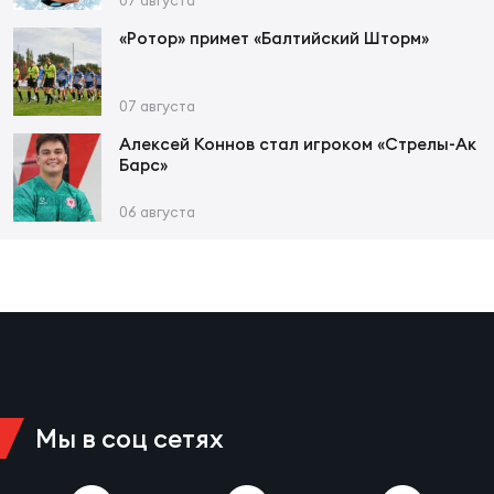
Зак
Перв
«Ротор» примет «Балтийский Шторм»
Пра
07 августа
Пер
Алексей Коннов стал игроком «Стрелы-Ак
Барс»
Ант
Все
06 августа
Все
ДРУГ
Мы в соц сетях
Про
202