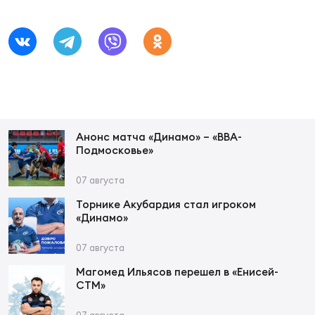
Юно
Еди
про
Пер
ОФИЦ
Анонс матча «Динамо» – «ВВА-
Пер
Подмосковье»
Зал
07 августа
Пер
Торнике Акубардия стал игроком
«Динамо»
Айд
Перв
07 августа
Магомед Ильясов перешел в «Енисей-
Док
СТМ»
Пер
07 августа