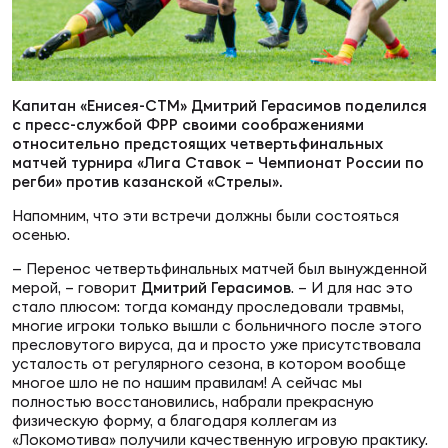
Суп
Поп
Сбо
ОТПРАВИТЬ
Регионы
Выс
Пра
Рус
Капитан «Енисея-СТМ» Дмитрий Герасимов поделился
Сборные
с пресс-службой ФРР своими соображениями
относительно предстоящих четвертьфинальных
Лиг
Нац
матчей турнира «Лига Ставок – Чемпионат России по
Антидопинг
регби» против казанской «Стрелы».
ЖЕНС
Напомним, что эти встречи должны были состояться
Чем
Кон
осенью.
Магазин
Сбо
ком
— Перенос четвертьфинальных матчей был вынужденной
мерой, – говорит
Дмитрий Герасимов
. – И для нас это
Кубо
стало плюсом: тогда команду проследовали травмы,
Контакты
многие игроки только вышли с больничного после этого
Сбо
пресловутого вируса, да и просто уже присутствовала
РЕГБИ
усталость от регулярного сезона, в котором вообще
Высш
многое шло не по нашим правилам! А сейчас мы
полностью восстановились, набрали прекрасную
физическую форму, а благодаря коллегам из
Ист
«Локомотива» получили качественную игровую практику.