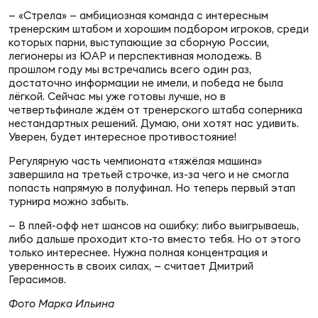
Фед
— «Стрела» — амбициозная команда с интересным
регб
тренерским штабом и хорошим подбором игроков, среди
Экс
которых парни, выступающие за сборную России,
легионеры из ЮАР и перспективная молодежь. В
Пер
прошлом году мы встречались всего один раз,
достаточно информации не имели, и победа не была
Фон
лёгкой. Сейчас мы уже готовы лучше, но в
четвертьфинале ждём от тренерского штаба соперника
Перв
нестандартных решений. Думаю, они хотят нас удивить.
Уверен, будет интересное противостояние!
ПРОГ
Регулярную часть чемпионата «тяжёлая машина»
Перв
завершила на третьей строчке, из-за чего и не смогла
попасть напрямую в полуфинал. Но теперь первый этап
турнира можно забыть.
Ака
Все
— В плей-офф нет шансов на ошибку: либо выигрываешь,
по р
либо дальше проходит кто-то вместо тебя. Но от этого
только интереснее. Нужна полная концентрация и
Нов
уверенность в своих силах, — считает Дмитрий
Герасимов.
Фото Марка Ильина
ЮНОШ
Зай