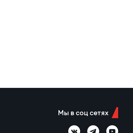
Красный Яр-м – МАР-Слава 6
августа 11:00 Красноярск,
стадион «Красный Яр» Судья…
Мы в соц сетях