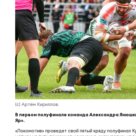
Суп
Поп
Сбо
Регионы
Выс
Пра
Рус
Сборные
Лиг
Нац
Антидопинг
ЖЕНС
Чем
Кон
Магазин
Сбо
Кубо
Контакты
РЕГБИ
Сбо
(c) Артём Кириллов.
Высш
В первом полуфинале команда Александра Янюшки
Яр».
Ист
«Локомотив» проведет свой пятый кряду полуфинал К