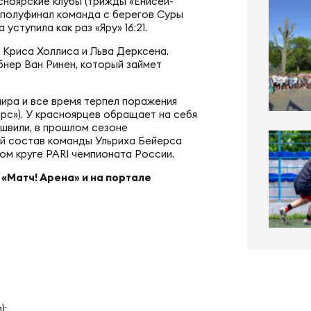
ал ФРЛ «Трудовые резервы»
сноярские клубы (трижды «Енисей-
в полуфинал команда с берегов Суры
тр проведения соревнований
уступила как раз «Яру» 16:21.
ал ФРЛ-7
 Криса Холлиса и Льва Дерксена.
ско-юношеское регби
нер Ван Ринен, который займет
нира и все время терпел поражения
КИЕ
денческое регби
рс»). У красноярцев обращает на себя
швили, в прошлом сезоне
ый состав команды Ульриха Бейерса
вом круге PARI чемпионата России.
пионат России по регби
би в армии и силовых структурах
«Матч! Арена» и на портале
пионат России по регби-7
российская коллегия судей
ьи
к России по регби-7
);