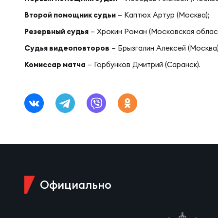
Фед
Экс
Второй помощник судьи
– Каптюх Артур (Москва);
Резервный судья
– Хрокин Роман (Московская област
Пер
Фон
Судья видеоповторов
– Брызгалин Алексей (Москва
Комиссар матча
– Горбунков Дмитрий (Саранск).
Перв
ПРОГ
Перв
Ака
Все
Нов
Официально
ЮНОШ
Зай