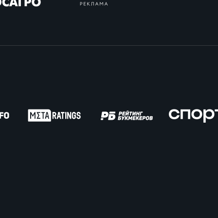
вила регби
венство России U17
икоррупционная политика
российские соревнования U16
российские соревнования U15
ОЕ
ект сводного календаря ФРР 2026
пионат России по пляжному регби. Мужчин