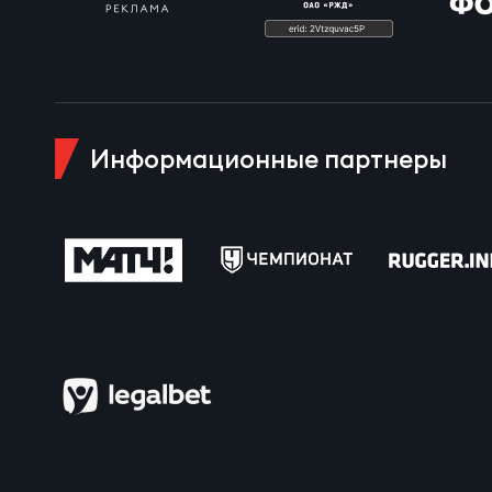
Пра
Пер
Ант
Все
Информационные партнеры
Все
ДРУГ
Про
Чем