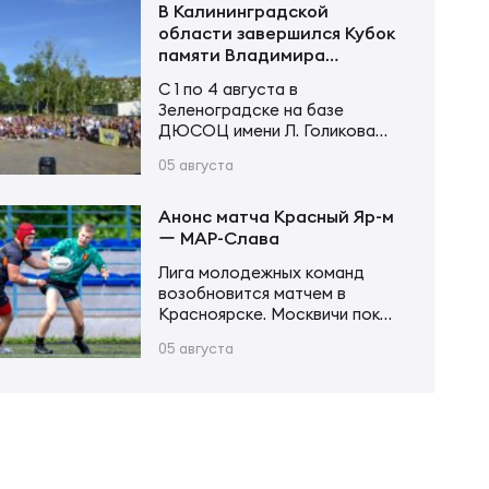
не оставил сопернику
В Калининградской
шансов. Счёт открыл Андрей
области завершился Кубок
Поселягин, после чего
памяти Владимира
Григорий Каргинов трижды
Устинова
С 1 по 4 августа в
поразил зачётное поле
Зеленоградске на базе
соперника, оформив хет-трик.
ДЮСОЦ имени Л. Голикова
Ещё одну попытку в первой
состоялся Кубок памяти
половине встречи занёс Егор
05 августа
Владимира Сергеевича
Толкалов, а Иван Чупров был
Устинова. В соревнованиях
безупречен…
приняли участие более 20
Анонс матча Красный Яр-м
команд в трех возрастных
ー МАР-Слава
категориях. Итоги турнира
Лига молодежных команд
Мальчики и девочки до 12 лет
возобновится матчем в
(2015–2016 г. р.): Мальчики и
Красноярске. Москвичи пока
девочки до 14 лет (2013–2014
возглавляют турнирную
г. р.): Юноши и девушки до 16…
05 августа
таблицу, имея в своем активе
20 очков после 6 матчей.
Красноярцы занимают 4-е
место, у них 13 очков в тех же
6 матчах. В игре первого
круга «МАР-Слава» одержала
уверенную победу 43:14.