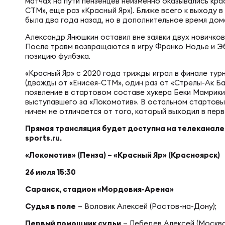
Фин
матчах на пути пензенцев неизменно оказывались кра
СТМ», еще раз «Красный Яр»). Ближе всего к выходу 
Цен
была два года назад, но в дополнительное время дома 
Фин
Александр Янюшкин оставил вне заявки двух новичков
Дет
После травм возвращаются в игру Франко Нодье и Эб
позицию фулбэка.
«Красный Яр» с 2020 года трижды играл в финале тур
ЖЕНС
Сту
(дважды от «Енисея-СТМ», один раз от «Стрелы-Ак Ба
появление в стартовом составе хукера Беки Мамрики
выступавшего за «Локомотив». В остальном стартов
ничем не отличается от того, который выходил в пер
Чем
Рег
Прямая трансляция будет доступна на телеканале 
sports.ru.
Чем
Все
«Локомотив» (Пенза) – «Красный Яр» (Красноярск)
26 июля 15:30
Суд
Кубо
Саранск, стадион «Мордовия-Арена»
Судья в поле
– Воловик Алексей (Ростов-на-Дону);
Первый помощник судьи
– Лебедев Алексей (Москва