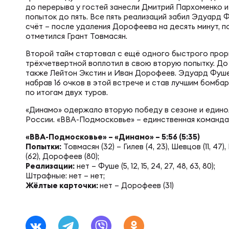
Фин
до перерыва у гостей занесли Дмитрий Пархоменко и
Цен
попыток до пять. Все пять реализаций забил Эдуард 
счёт – после удаления Дорофеева на десять минут, п
Фин
отметился Грант Товмасян.
Дет
Второй тайм стартовал с ещё одного быстрого про
трёхчетвертной воплотил в свою вторую попытку. До
также Лейтон Экстин и Иван Дорофеев. Эдуард Фуше
набрав 16 очков в этой встрече и став лучшим бомб
ЖЕНС
Сту
по итогам двух туров.
«Динамо» одержало вторую победу в сезоне и едино
России. «ВВА-Подмосковье» – единственная команда 
Чем
Рег
«ВВА-Подмосковье» – «Динамо» – 5:56 (5:35)
Попытки:
Товмасян (32) – Гилев (4, 23), Шевцов (11, 47)
Чем
Все
(62), Дорофеев (80);
Реализации:
нет – Фуше (5, 12, 15, 24, 27, 48, 63, 80);
Штрафные: нет – нет;
Жёлтые карточки:
нет – Дорофеев (31)
Суд
Кубо