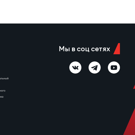
Ещё одну попытку в первой
половине встречи занёс Егор
Толкалов, а Иван Чупров был
безупречен…
Мы в соц сетях