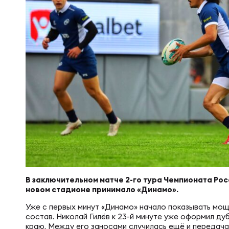
Суп
Поп
Сбо
Регионы
Выс
Пра
Рус
Сборные
Лиг
Нац
Антидопинг
ЖЕНС
Чем
Кон
Магазин
Сбо
Кубо
Контакты
РЕГБИ
Сбо
В заключительном матче 2-го тура Чемпионата Ро
новом стадионе принимало «Динамо».
Высш
Ист
Уже с первых минут «Динамо» начало показывать мощ
состав. Николай Гилёв к 23-й минуте уже оформил ду
краю. Между его заносами случилась ещё и передача