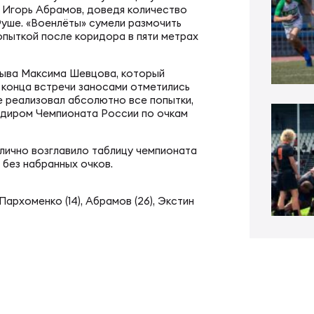
ал ФРЛ «Трудовые резервы»
 Игорь Абрамов, доведя количество
тр проведения соревнований
Фуше. «Военлёты» сумели размочить
опыткой после коридора в пяти метрах
ал ФРЛ-7
ско-юношеское регби
рыва Максима Шевцова, который
 конца встречи заносами отметились
 реализовал абсолютно все попытки,
ардиром Чемпионата России по очкам
КИЕ
денческое регби
лично возглавило таблицу чемпионата
без набранных очков.
пионат России по регби
би в армии и силовых структурах
, Пархоменко (14), Абрамов (26), Экстин
пионат России по регби-7
российская коллегия судей
ьи
к России по регби-7