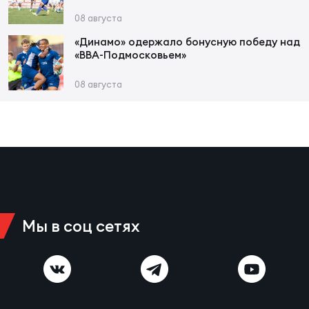
08 августа
Чем
«Динамо» одержало бонусную победу над
«ВВА-Подмосковьем»
рег
08 августа
Чем
рег
Куб
Муж
Мы в соц сетях
Куб
Жен