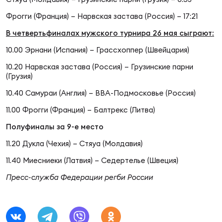
Фрогги (Франция) – Нарвская застава (Россия) – 17:21
Юно
Еди
В четвертьфиналах мужского турнира 26 мая сыграют:
про
10.00 Эрнани (Испания) – Грассхоппер (Швейцария)
Пер
10.20 Нарвская застава (Россия) – Грузинские парни
(Грузия)
ОФИЦ
10.40 Самураи (Англия) – ВВА-Подмосковье (Россия)
Пер
11.00 Фрогги (Франция) – Балтрекс (Литва)
Зал
Полуфиналы за 9-е место
Пер
11.20 Дукла (Чехия) – Стяуа (Молдавия)
Айд
11.40 Миесниеки (Латвия) – Седертелье (Швеция)
Перв
Пресс-служба Федерации регби России
Док
Пер