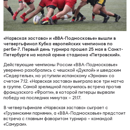
Суп
Поп
Сбо
ОТПРАВИТЬ
Регионы
Выс
Пра
Рус
Сборные
«Нарвская застава» и «ВВА-Подмосковье» вышли в
четвертьфинал Кубка европейских чемпионов по
Лиг
Нац
регби-7. Первый день турнира прошел 25 мая в Санкт-
Антидопинг
ЖЕНС
Петербурге на малой арене стадиона «Петровский».
Действующие чемпионы России «ВВА-Подмосковье»
Чем
Кон
уверенно разобрались с чешской «Дуклой» и шведским
Магазин
Сбо
ком
«Седертелье», но уступили испанскому «Эрнани» со
счетом 7:12. «Нарвская застава» выиграла все три матча
в группе. Самой зрелищной получилась встреча против
Кубо
французского «Фрогги», в которой питерцы вырвали
Контакты
Сбо
победу на последних минутах – 21:17.
РЕГБИ
В четвертьфинале «Нарвская застава» сыграет с
Высш
«Грузинскими парнями», а «ВВА-Подмосковье» предстоит
встреча с главным фаворитом турнира – командой
Ист
«Самураи».