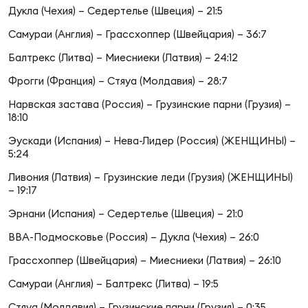
Фед
Дукла (Чехия) – Седертелье (Швеция) – 21:5
регб
Самураи (Англия) – Грассхоппер (Швейцария) – 36:7
Экс
Балтрекс (Литва) – Миесниеки (Латвия) – 24:12
Пер
Фрогги (Франция) – Стяуа (Молдавия) – 28:7
Фон
Нарвская застава (Россия) – Грузинские парни (Грузия) –
Перв
18:10
Эускади (Испания) – Нева-Лидер (Россия) (ЖЕНЩИНЫ) –
ПРОГ
5:24
Перв
Ливония (Латвия) – Грузинские леди (Грузия) (ЖЕНЩИНЫ)
– 19:17
Ака
Все
Эрнани (Испания) – Седертелье (Швеция) – 21:0
по р
ВВА-Подмосковье (Россия) – Дукла (Чехия) – 26:0
Нов
Грассхоппер (Швейцария) – Миесниеки (Латвия) – 26:10
Самураи (Англия) – Балтрекс (Литва) – 19:5
ЮНОШ
Зай
Стяуа (Молдавия) – Грузинские парни (Грузия) – 0:35