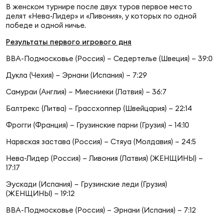
Фин
В женском турнире после двух туров первое место
делят «Нева-Лидер» и «Ливония», у которых по одной
Цен
победе и одной ничье.
Фин
Результаты первого игрового дня
Дет
ВВА-Подмосковье (Россия) – Седертелье (Швеция) – 39:0
Дукла (Чехия) – Эрнани (Испания) – 7:29
ЖЕНС
Самураи (Англия) – Миесниеки (Латвия) – 36:7
Сту
Балтрекс (Литва) – Грассхоппер (Швейцария) – 22:14
Чем
Фрогги (Франция) – Грузинские парни (Грузия) – 14:10
Рег
стр
Нарвская застава (Россия) – Стяуа (Молдавия) – 24:5
Чем
Нева-Лидер (Россия) – Ливония (Латвия) (ЖЕНЩИНЫ) –
17:17
Все
Эускади (Испания) – Грузинские леди (Грузия)
Кубо
(ЖЕНЩИНЫ) – 19:12
Суд
ВВА-Подмосковье (Россия) – Эрнани (Испания) – 7:12