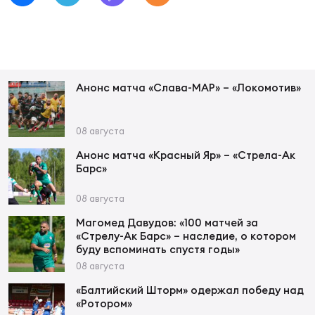
Зак
Перв
Пра
Пер
Анонс матча «Слава-МАР» – «Локомотив»
Ант
Все
08 августа
Анонс матча «Красный Яр» – «Стрела-Ак
Барс»
Все
08 августа
Магомед Давудов: «100 матчей за
«Стрелу-Ак Барс» – наследие, о котором
ДРУГ
буду вспоминать спустя годы»
08 августа
Про
«Балтийский Шторм» одержал победу над
«Ротором»
202