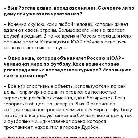
– Вы в России давно, порядка семи лет. Скучаете ли по
дому или уже этого чувства нет?
– Конечно скучаю, как и любой человек, который живет
вдали от своей страны. Больше всего мне не хватает
друзей и родных. В то же время и Россия стала для меня
родным домом. К поездкам в ЮАР сейчас я отношусь,
как к путешествию в отпуск.
– Одна вещь, которая объединяет Россию и ЮАР –
чемпионат мира по футболу. Как в вашей стране
распорядились с наследством турнира? Используют
ли его до сих пор?
– Все эти спортивные объекты используются и по сей
день. Например, на один из стадионов полностью
переехала регбийная команда, где и базируется. Если
говорить в общем, то, наверно, 8 из 10 стадионов,
которые были построены к чемпионату мира по футболу,
постоянно используются как регбийными командами, так
и футбольными. Единственная арена, которая
простаивает, находится в городе Дурбан.
– Есть ли вещи, которые до сих пор вас удивляют в