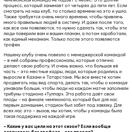
Фин
процесс, который занимает от четырех до пяти лет. Если
смотреть на наш клуб, то столько времени на это и ушло.
Цен
Также требуется очень много времени, чтобы привлечь
Фин
много правильных людей в систему. И даже после того,
как все они появляются, то нужно сделать так, чтобы эти
люди поверили вам и вашим планам, а потом заработали,
Дет
как единый механизм. Только после этого появляются
трофеи.
ЖЕНС
Нашему клубу очень повезло с менеджерской командой
Сту
– в ней собраны профессионалы, которые отлично
делают свою работу. И очень важно, что б
о
льшая её
Чем
часть – это местные кадры, люди, которые родились и
Рег
выросли в Казани и Татарстане. Мы все вместе хотим
продвигать наш вид спорта, делать так, чтобы о команде
стр
узнавали больше, чтобы люди на каждом матче заполняли
Чем
трибуны стадиона «Тулпар». Эта работа даёт свои
плоды – на финале чемпионата, который был для нас
первым домашним, стадион был забит под завязку. Для
Все
всех нас это – вызов, мы хотим, чтобы у команды была
Кубо
такая поддержка на каждой игре.
Суд
– Какие у вас цели на этот сезон? Если вообще
останетесь без трофеев – это провал?