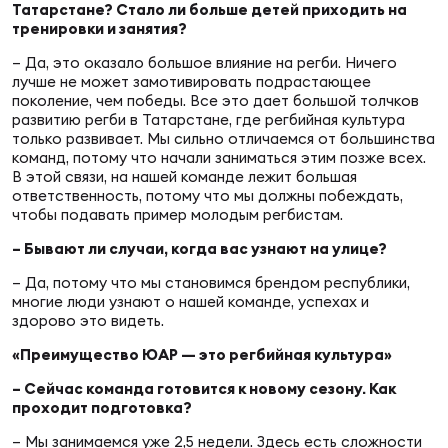
Чем
Татарстане? Стало ли больше детей приходить на
сне
тренировки и занятия?
– Да, это оказало большое влияние на регби. Ничего
лучше не может замотивировать подрастающее
Чем
поколение, чем победы. Все это дает большой толчков
развитию регби в Татарстане, где регбийная культура
сне
только развивает. Мы сильно отличаемся от большинства
команд, потому что начали заниматься этим позже всех.
В этой связи, на нашей команде лежит большая
Кубо
ответственность, потому что мы должны побеждать,
чтобы подавать пример молодым регбистам.
Муж
– Бывают ли случаи, когда вас узнают на улице?
– Да, потому что мы становимся брендом республики,
Кубо
многие люди узнают о нашей команде, успехах и
Жен
здорово это видеть.
«Преимущество ЮАР — это регбийная культура»
– Сейчас команда готовится к новому сезону. Как
проходит подготовка?
– Мы занимаемся уже 2,5 недели. Здесь есть сложности