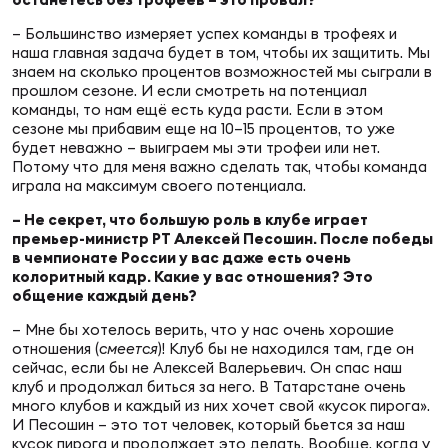
Фед
регб
– Большинство измеряет успех команды в трофеях и
Экс
наша главная задача будет в том, чтобы их защитить. Мы
знаем на сколько процентов возможностей мы сыграли в
прошлом сезоне. И если смотреть на потенциал
Пер
команды, то нам ещё есть куда расти. Если в этом
Фон
сезоне мы прибавим еще на 10–15 процентов, то уже
будет неважно – выиграем мы эти трофеи или нет.
Потому что для меня важно сделать так, чтобы команда
Перв
играла на максимум своего потенциала.
ПРОГ
– Не секрет, что большую роль в клубе играет
Перв
премьер-министр РТ Алексей Песошин. После победы
в чемпионате России у вас даже есть очень
колоритный кадр. Какие у вас отношения? Это
Ака
общение каждый день?
Все
– Мне бы хотелось верить, что у нас очень хорошие
по р
отношения (
смеется
)! Клуб бы не находился там, где он
Нов
сейчас, если бы не Алексей Валерьевич. Он спас наш
клуб и продолжал биться за него. В Татарстане очень
много клубов и каждый из них хочет свой «кусок пирога».
И Песошин – это тот человек, который бьется за наш
ЮНОШ
Зай
кусок пирога и продолжает это делать. Вообще, когда у