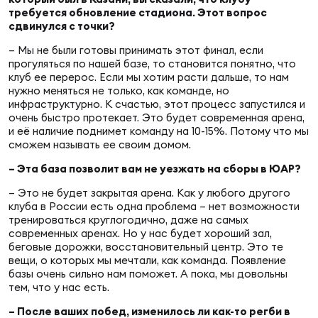
требуется обновление стадиона. Этот вопрос
сдвинулся с точки?
Чем
– Мы не были готовы принимать этот финал, если
рег
прогуляться по нашей базе, то становится понятно, что
клуб ее перерос. Если мы хотим расти дальше, то нам
нужно меняться не только, как команде, но
инфраструктурно. К счастью, этот процесс запустился и
Чем
очень быстро протекает. Это будет современная арена,
рег
и её наличие поднимет команду на 10-15%. Потому что мы
сможем называть ее своим домом.
– Эта база позволит вам не уезжать на сборы в ЮАР?
Куб
– Это не будет закрытая арена. Как у любого другого
Муж
клуба в России есть одна проблема – нет возможности
тренироваться круглогодично, даже на самых
современных аренах. Но у нас будет хороший зал,
беговые дорожки, восстановительный центр. Это те
Куб
вещи, о которых мы мечтали, как команда. Появление
Жен
базы очень сильно нам поможет. А пока, мы довольны
тем, что у нас есть.
– После ваших побед, изменилось ли как-то регби в