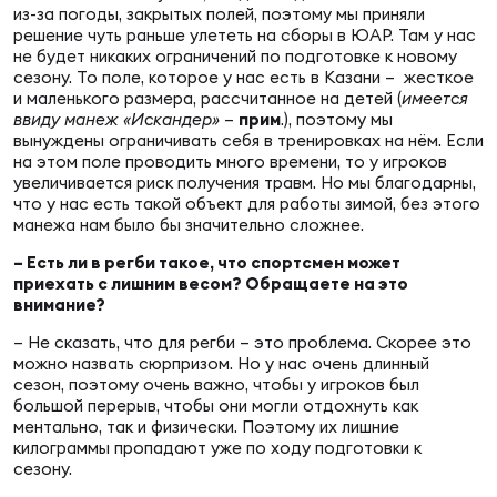
из-за погоды, закрытых полей, поэтому мы приняли
решение чуть раньше улететь на сборы в ЮАР. Там у нас
не будет никаких ограничений по подготовке к новому
сезону. То поле, которое у нас есть в Казани – жесткое
и маленького размера, рассчитанное на детей (
имеется
ввиду манеж «Искандер»
–
прим
.), поэтому мы
вынуждены ограничивать себя в тренировках на нём. Если
на этом поле проводить много времени, то у игроков
увеличивается риск получения травм. Но мы благодарны,
что у нас есть такой объект для работы зимой, без этого
манежа нам было бы значительно сложнее.
– Есть ли в регби такое, что спортсмен может
приехать с лишним весом? Обращаете на это
внимание?
– Не сказать, что для регби – это проблема. Скорее это
можно назвать сюрпризом. Но у нас очень длинный
сезон, поэтому очень важно, чтобы у игроков был
большой перерыв, чтобы они могли отдохнуть как
ментально, так и физически. Поэтому их лишние
килограммы пропадают уже по ходу подготовки к
сезону.