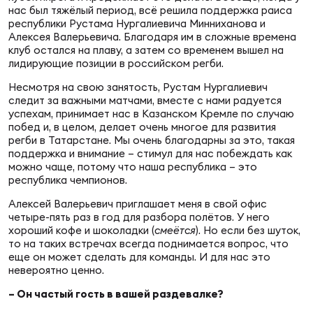
нас был тяжёлый период, всё решила поддержка раиса
республики Рустама Нургалиевича Минниханова и
Алексея Валерьевича. Благодаря им в сложные времена
Юно
Еди
клуб остался на плаву, а затем со временем вышел на
про
лидирующие позиции в российском регби.
Пер
Несмотря на свою занятость, Рустам Нургалиевич
следит за важными матчами, вместе с нами радуется
успехам, принимает нас в Казанском Кремле по случаю
ОФИЦ
побед и, в целом, делает очень многое для развития
Пер
регби в Татарстане. Мы очень благодарны за это, такая
поддержка и внимание – стимул для нас побеждать как
можно чаще, потому что наша республика – это
Зал
республика чемпионов.
Пер
Алексей Валерьевич приглашает меня в свой офис
четыре-пять раз в год для разбора полётов. У него
Айд
хороший кофе и шоколадки (
смеётся
). Но если без шуток,
Перв
то на таких встречах всегда поднимается вопрос, что
еще он может сделать для команды. И для нас это
невероятно ценно.
Док
Пер
– Он частый гость в вашей раздевалке?