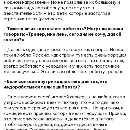
в одном направлении. Но не позволяйте их большому и
сильному виду вас обмануть, потому что в
действительности – это дети, которые застряли в
огромных телах (
улыбается
).
– Тяжело ли их заставлять работать? Могут ли игроки
говорить: «Тренер, мне лень, сегодня не хочу, давай
завтра?»
– Да, есть один-два игрока, которые так говорят. Но все-
таки я люблю Россию, как страну, тут есть очень хорошая
рабочая этика у спортсменов: они никогда не жалуются,
всегда работают с усердием, и у них есть постоянное
желание учиться. Это сильно облегчает работу тренера.
– Если санкции внутри коллектива для тех, кто
недорабатывает или ошибается?
– Еще в период своей игровой карьеры я не любил, когда
у игроков забирают деньги, потому что – это для чего
они усердно тренируются изо дня в день. Но при этом, в
команде есть правила, которые нельзя нарушать. Правда,
это символические штрафы, и делается не для того,
чтобы забирать деньги, поддержки дисциплины в
коллективе. Однако с этого года штрафы будут