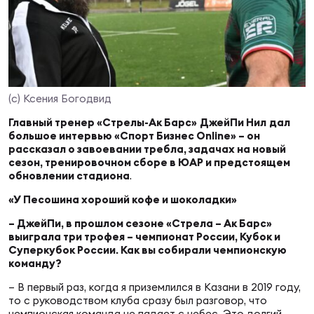
Суп
Поп
Сбо
ОТПРАВИТЬ
Регионы
Выс
Пра
Рус
Сборные
(с) Ксения Богодвид
Лиг
Нац
Главный тренер «Стрелы-Ак Барс»
ДжейПи Нил
дал
Антидопинг
ЖЕНС
большое интервью «Спорт Бизнес Online» – он
рассказал о завоевании требла, задачах на новый
сезон, тренировочном сборе в ЮАР и предстоящем
Чем
Кон
Магазин
обновлении стадиона
.
Сбо
ком
«У Песошина хороший кофе и шоколадки»
Кубо
– ДжейПи, в прошлом сезоне «Стрела – Ак Барс»
Контакты
Сбо
выиграла три трофея – чемпионат России, Кубок и
РЕГБИ
Суперкубок России. Как вы собирали чемпионскую
Высш
команду?
– В первый раз, когда я приземлился в Казани в 2019 году,
Ист
то с руководством клуба сразу был разговор, что
чемпионская команда не падает с небес. Это долгий