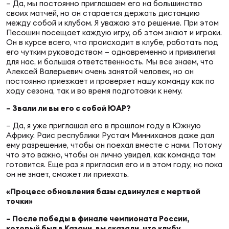
– Да, мы постоянно приглашаем его на большинство
Зак
своих матчей, но он старается держать дистанцию
Перв
между собой и клубом. Я уважаю это решение. При этом
Песошин посещает каждую игру, об этом знают и игроки.
Пра
Он в курсе всего, что происходит в клубе, работать под
его чутким руководством – одновременно и привилегия
Пер
для нас, и большая ответственность. Мы все знаем, что
Алексей Валерьевич очень занятой человек, но он
Ант
постоянно приезжает и проверяет нашу команду как по
Все
ходу сезона, так и во время подготовки к нему.
– Звали ли вы его с собой ЮАР?
Все
– Да, я уже приглашал его в прошлом году в Южную
Африку. Раис республики Рустам Минниханов даже дал
ему разрешение, чтобы он поехал вместе с нами. Потому
что это важно, чтобы он лично увидел, как команда там
готовится. Еще раз я пригласил его и в этом году, но пока
ДРУГ
он не знает, сможет ли приехать.
«Процесс обновления базы сдвинулся с мертвой
точки»
Про
– После победы в финале чемпионата России,
202
который был в Казани, вы сказали, что клубу