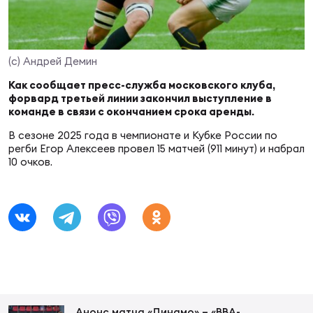
Суп
Поп
Сбо
ОТПРАВИТЬ
Регионы
(c) Андрей Демин
Выс
Пра
Рус
Сборные
Как сообщает пресс-служба московского клуба,
форвард третьей линии закончил выступление в
команде в связи с окончанием срока аренды.
Лиг
Нац
Антидопинг
ЖЕНС
В сезоне 2025 года в чемпионате и Кубке России по
регби Егор Алексеев провел 15 матчей (911 минут) и набрал
10 очков.
Чем
Кон
Магазин
Сбо
ком
Кубо
Контакты
Сбо
РЕГБИ
Высш
Ист
Анонс матча «Динамо» – «ВВА-