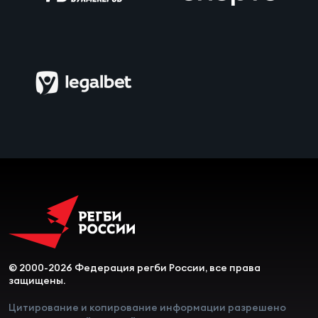
Чем
сне
Чем
сне
Кубо
Муж
Кубо
Жен
© 2000-2026 Федерация регби России, все права
защищены.
Цитирование и копирование информации разрешено