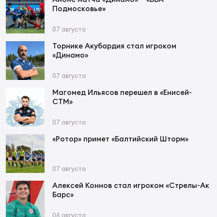
Фин
Подмосковье»
Цен
07 августа
Фин
Торнике Акубардия стал игроком
«Динамо»
Дет
07 августа
ЖЕНС
Сту
Магомед Ильясов перешел в «Енисей-
СТМ»
Чем
07 августа
Рег
«Ротор» примет «Балтийский Шторм»
стр
Чем
07 августа
Все
Кубо
Алексей Коннов стал игроком «Стрелы-Ак
Барс»
Суд
06 августа