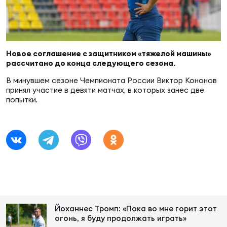
Суп
Поп
Сбо
ОТПРАВИТЬ
Регионы
Выс
Пра
Рус
Новое соглашение с защитником «тяжелой машины»
Сборные
рассчитано до конца следующего сезона.
В минувшем сезоне Чемпионата России Виктор Кононов
Лиг
Нац
принял участие в девяти матчах, в которых занес две
Антидопинг
ЖЕНС
попытки.
Чем
Кон
Магазин
Сбо
ком
Кубо
Контакты
Сбо
РЕГБИ
Высш
Йоханнес Тромп: «Пока во мне горит этот
Ист
огонь, я буду продолжать играть»