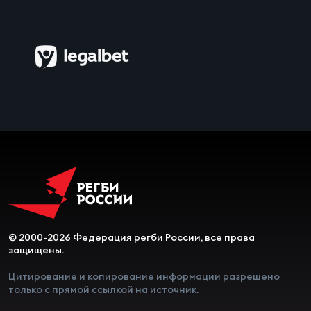
Чем
сне
Чем
сне
Кубо
Муж
Кубо
Жен
© 2000-2026 Федерация регби России, все права
защищены.
Цитирование и копирование информации разрешено
только с прямой ссылкой на источник.