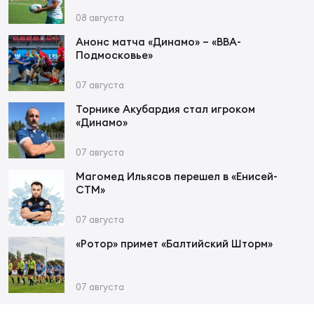
Фин
08 августа
Цен
Анонс матча «Динамо» – «ВВА-
Фин
Подмосковье»
Дет
07 августа
Торнике Акубардия стал игроком
ЖЕНС
«Динамо»
Сту
07 августа
Чем
Магомед Ильясов перешел в «Енисей-
Рег
СТМ»
стр
Чем
07 августа
«Ротор» примет «Балтийский Шторм»
Все
Кубо
07 августа
Суд