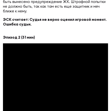
Фед
быть вынесено предупреждение ЖК. Штрафной попытки
не должно быть, так как там есть еще защитник и мяч
регб
ближе к нему.
Экс
ЭСК считает: Судья не верно оценил игровой момент.
Пер
Ошибка судьи.
Фон
Эпизод 2 (31 мин)
Перв
ПРОГ
Перв
Ака
Все
по р
Нов
ЮНОШ
Зай