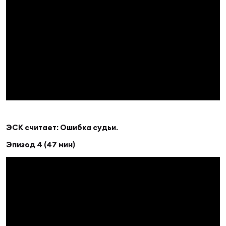
Чем
рег
Чем
рег
ЭСК считает: Ошибка судьи.
Куб
Муж
Эпизод 4 (47 мин)
Куб
Жен