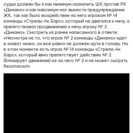
Зак
судья должен бы л как минимум назначить ШУ, против РК
Перв
«Динамо» и как максимум мог вынести предупреждение
ЖК, так как было воздействие на него игроком № 14
команды «Стрелы-Ак Барс», который не двигался к мячу, а
Пра
препятствовал продвижению к мячу игроку № 2
Пер
«Динамо». Смотреть из ранее написанного в ответе:
«Несмотря на то, что игрок № 2 команды «Динамо» идет
в захват низко, он все равно не должен идти в голову. Но
Ант
в этом моменте есть игрок № 14 команды «Стрела-Ак
Все
Барс», который явно препятствует действию № 2
(блокирует движение) из-за чего № 2 и не может сыграть
безопасно!»
Все
ДРУГ
Про
202