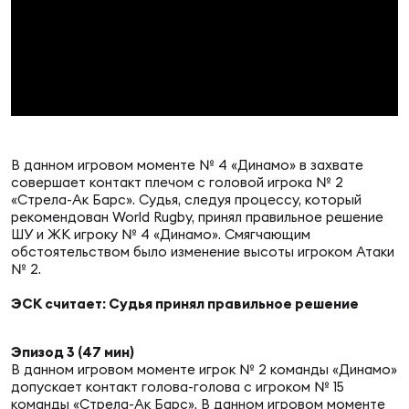
Юно
Еди
про
Пер
ОФИЦ
В данном игровом моменте № 4 «Динамо» в захвате
Пер
совершает контакт плечом с головой игрока № 2
«Стрела-Ак Барс». Судья, следуя процессу, который
рекомендован World Rugby, принял правильное решение
Зал
ШУ и ЖК игроку № 4 «Динамо». Смягчающим
Пер
обстоятельством было изменение высоты игроком Атаки
№ 2.
Айд
ЭСК считает: Судья принял правильное решение
Перв
Эпизод 3 (47 мин)
Док
В данном игровом моменте игрок № 2 команды «Динамо»
Пер
допускает контакт голова-голова с игроком № 15
команды «Стрела-Ак Барс». В данном игровом моменте