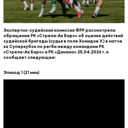
Суп
Поп
Сбо
ОТПРАВИТЬ
Регионы
Выс
Пра
Рус
Экспертно-судейская комиссия ФРР рассмотрела
Сборные
обращение РК «Стрела-Ак Барс» об оценке действий
судейской бригады (судья в поле Хомидов У.) в матче
Лиг
Нац
за Суперкубок по регби между командами РК
Антидопинг
«Стрела-Ак Барс» и РК «Динамо» 25.04.2026 г. и
ЖЕНС
сообщает следующее:
Чем
Кон
Магазин
Эпизод 1 (21 мин)
Сбо
ком
Кубо
Контакты
Сбо
РЕГБИ
Высш
Ист