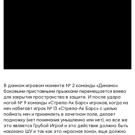
Фин
Цен
Фин
Дет
ЖЕНС
Сту
Чем
Рег
В данном игровом моменте № 2 команды «Динамо»
стр
боковыми приставными прыжками перемещается влево
Чем
для закрытия пространства в защите. И после удара
ногой № 9 команды «Стрела-Ак Барс» игроков, когда на
Все
мяч набегает игрок № 13 «Стрела-Ак Барс» с целью
Кубо
поймать мяч и приземлить в зачетном поле, делает
подножку (нет понимания умышленно или нет), но все же
это является Грубой Игрой и это действие должно быть
Суд
наказано ШУ и так как это «красная зона», еще должно