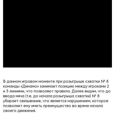
Чем
сне
Чем
сне
Кубо
Муж
Кубо
В данном игровом моменте при розыгрыше схватки № 8
Жен
команды «Динамо» занимает позицию между игроками 2
и 3 линиями, что позволяют правила. Далее видим, что до
ввода мяча (т.е. до начала розыгрыша схватки) № 8
убирает связывание, что является нарушением, которое
позволяет ему иметь преимущество во время начала
своего движения.