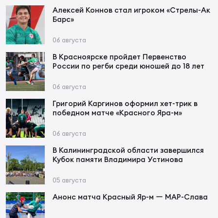
Фин
Алексей Коннов стал игроком «Стрелы-Ак
Барс»
Цен
Фин
06 августа
В Красноярске пройдет Первенство
Дет
России по регби среди юношей до 18 лет
ЖЕНС
06 августа
Сту
Григорий Каргинов оформил хет-трик в
победном матче «Красного Яра-м»
Чем
Рег
06 августа
стр
Чем
В Калининградской области завершился
Кубок памяти Владимира Устинова
Все
05 августа
Кубо
Анонс матча Красный Яр-м ー МАР-Слава
Суд