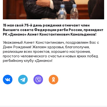
Суп
Поп
Сбо
ОТПРАВИТЬ
Регионы
Выс
Пра
Рус
15 мая свой 75-й день рождения отмечает член
Сборные
Высшего совета Федерации регби России, президент
РК «Динамо» Ахмет Константинович Камальдинов!
Лиг
Нац
Уважаемый Ахмет Константинович, поздравляем Вас с
Антидопинг
ЖЕНС
Днем Рождения! Желаем здоровья, благополучия,
реализации всех проектов, хорошего настроения,
Чем
Кон
простого человеческого счастья и новых ярких побед
Магазин
регбийному клубу «Динамо»!
Сбо
ком
Кубо
Контакты
Сбо
РЕГБИ
Высш
Ист