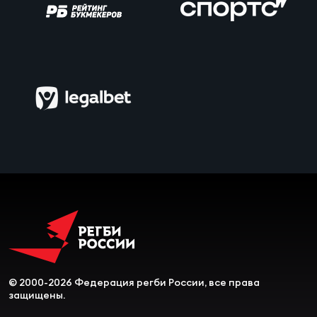
Чем
сне
Чем
сне
Кубо
Муж
Кубо
Жен
© 2000-2026 Федерация регби России, все права
защищены.