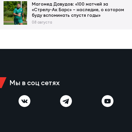
Фед
Магомед Давудов: «100 матчей за
регб
«Стрелу-Ак Барс» – наследие, о котором
буду вспоминать спустя годы»
Экс
08 августа
Пер
Фон
Перв
ПРОГ
Перв
Мы в соц сетях
Ака
Все
по р
Нов
ЮНОШ
Зай