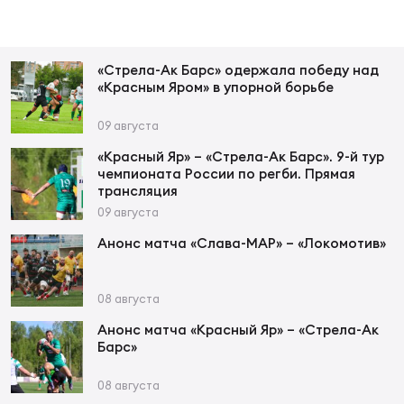
Фин
Цен
Фин
«Стрела-Ак Барс» одержала победу над
«Красным Яром» в упорной борьбе
Дет
09 августа
ЖЕНС
«Красный Яр» – «Стрела-Ак Барс». 9-й тур
Сту
чемпионата России по регби. Прямая
трансляция
Чем
09 августа
Рег
Анонс матча «Слава-МАР» – «Локомотив»
стр
Чем
08 августа
Все
Анонс матча «Красный Яр» – «Стрела-Ак
Кубо
Барс»
Суд
08 августа