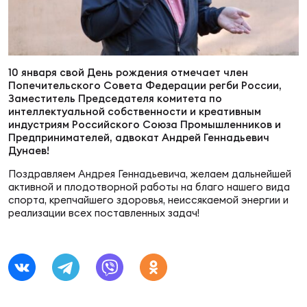
Суп
Поп
Сбо
ОТПРАВИТЬ
Регионы
Выс
Пра
Рус
10 января свой День рождения отмечает член
Сборные
Попечительского Совета Федерации регби России,
Заместитель Председателя комитета по
Лиг
Нац
интеллектуальной собственности и креативным
Антидопинг
индустриям Российского Союза Промышленников и
ЖЕНС
Предпринимателей, адвокат Андрей Геннадьевич
Дунаев!
Чем
Кон
Магазин
Поздравляем Андрея Геннадьевича, желаем дальнейшей
Сбо
ком
активной и плодотворной работы на благо нашего вида
спорта, крепчайшего здоровья, неиссякаемой энергии и
Кубо
реализации всех поставленных задач!
Контакты
Сбо
РЕГБИ
Высш
Ист