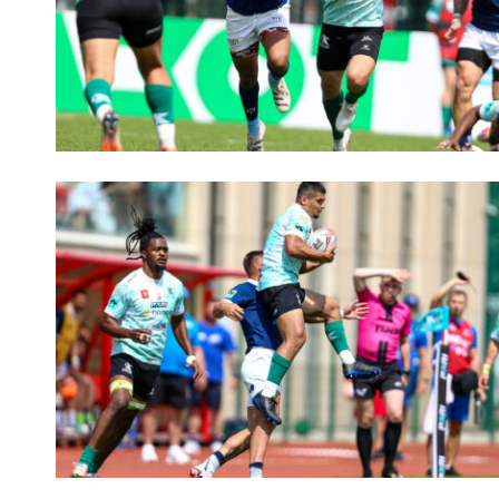
Пра
Пер
Ант
Все
Все
ДРУГ
Про
Чем