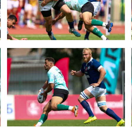
вила регби
венство России U17
икоррупционная политика
российские соревнования U16
российские соревнования U15
ОЕ
ект сводного календаря ФРР 2026
пионат России по пляжному регби. Мужчин