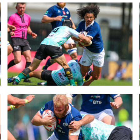
пионат России по пляжному регби. Женщин
ок России по пляжному регби. Мужчины
ок России по пляжному регби. Женщины
пионат России по регби на снегу. Мужчины
пионат России по регби на снегу. Женщины
ок России по регби на снегу. Мужчины