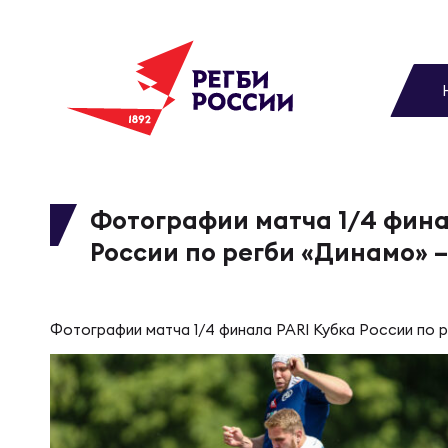
До
Новости
Вы
МУЖС
ВИДЕ
УПРА
МУЖС
Матчи
Фотографии матча 1/4 фина
России по регби «Динамо» 
Чем
Цел
Сбо
Турниры
ФОТО
Куб
Стр
Сбо
Фотографии матча 1/4 финала PARI Кубка России по р
Медиа
ЖУРНА
Спа
Выс
Сбо
Федерация