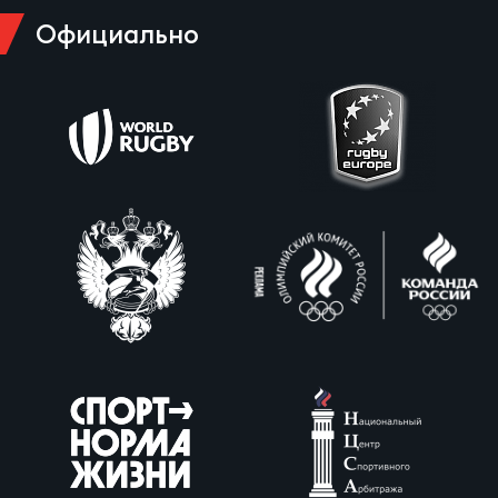
Официально