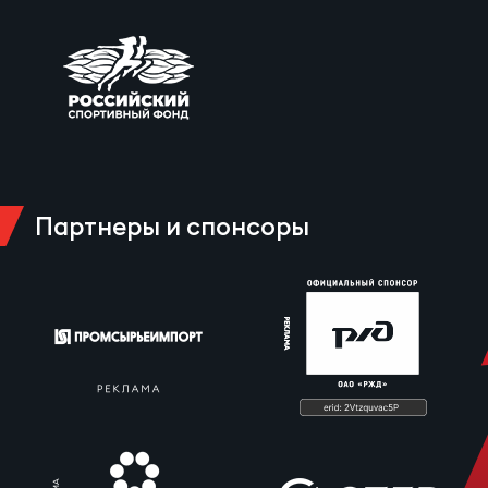
Партнеры и спонсоры