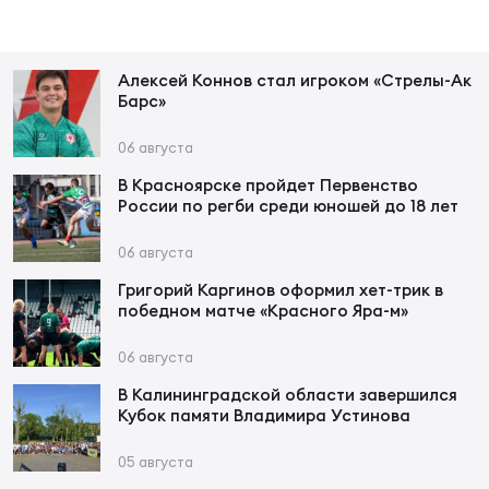
Фин
Цен
Фин
Алексей Коннов стал игроком «Стрелы-Ак
Барс»
Дет
06 августа
ЖЕНС
В Красноярске пройдет Первенство
России по регби среди юношей до 18 лет
Сту
06 августа
Чем
Рег
Григорий Каргинов оформил хет-трик в
победном матче «Красного Яра-м»
стр
Чем
06 августа
Все
В Калининградской области завершился
Кубо
Кубок памяти Владимира Устинова
05 августа
Суд