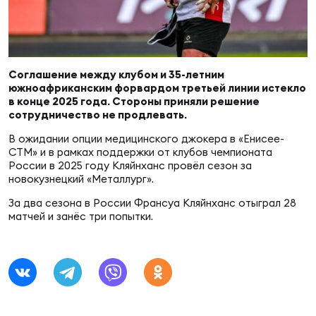
Суп
Поп
Сбо
ОТПРАВИТЬ
Регионы
Выс
Пра
Рус
Соглашение между клубом и 35-летним
Сборные
южноафриканским форвардом третьей линии истекло
в конце 2025 года. Стороны приняли решение
Лиг
Нац
сотрудничество не продлевать.
Антидопинг
ЖЕНС
В ожидании опции медицинского джокера в «Енисее-
СТМ» и в рамках поддержки от клубов чемпионата
Чем
Кон
России в 2025 году Кляйнханс провёл сезон за
Магазин
новокузнецкий «Металлург».
Сбо
ком
За два сезона в России Франсуа Кляйнханс отыграл 28
Кубо
матчей и занёс три попытки.
Контакты
Сбо
РЕГБИ
Высш
Ист