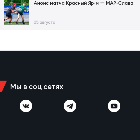
Фед
Анонс матча Красный Яр-м ー МАР-Слава
регб
Экс
05 августа
Пер
Фон
Перв
ПРОГ
Перв
Мы в соц сетях
Ака
Все
по р
Нов
ЮНОШ
Зай