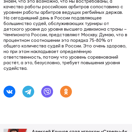
знаем, что это возможно, что мы востребованы, а
качество работы российских арбитров сопоставимо с
уровнем работы арбитров ведущих регбийных держав.
Юно
Еди
На сегодняшний день в России подавляющее
про
большинство судей, обслуживающих турниры от
детского уровня до уровня высшего дивизиона страны –
Чемпионата России, представляют Москву. Думаю, что в
Пер
процентном соотношении это порядка 75-80% от
общего количества судей в России. Это очень здорово,
ОФИЦ
но при этом накладывает определённую
ответственность, потому что уровень соревнований
Пер
растёт, а это, безусловно, требует повышения уровня
судейства.
Зал
Пер
Айд
Перв
Док
Пер
Алексей Коннов стал игроком «Стрелы-Ак