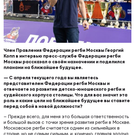
Суп
Поп
Сбо
ОТПРАВИТЬ
Регионы
Выс
Пра
Рус
Сборные
Лиг
Нац
Член Правления Федерации регби Москвы Георгий
Антидопинг
ЖЕНС
Копп в интервью пресс-службе Федерации регби
Москвы рассказал о своём назначении и поделился
планами на ближайшее будущее.
Чем
Кон
Магазин
Сбо
— С апреля текущего года вы являетесь
ком
представителем Федерации регби Москвы и
отвечаете за развитие детско-юношеского регби и
Кубо
судейского корпуса столицы. Что для вас значит эта
Контакты
Сбо
роль и какие цели на ближайшее будущее вы ставите
перед собой в новой должности?
РЕГБИ
Высш
— Прежде всего, для меня это большая ответственность
и большой вызов с точки зрения развития регби в Москве.
Ист
Московское регби считается одним из сильнейших в
стране, но не самым сильным, и, конечно, главная задача