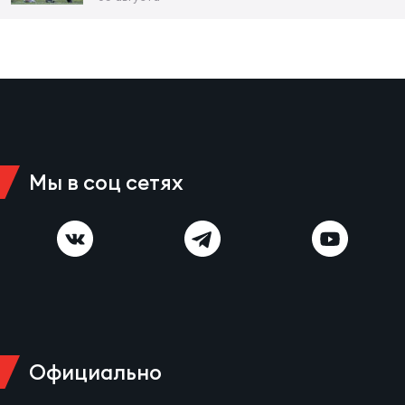
Чем
рег
Чем
рег
Мы в соц сетях
Куб
Муж
Куб
Жен
Официально