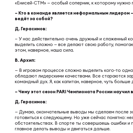
Юно
Еди
«Енисей-СТМ» — особый соперник, к которому нужно 
– Кто в команде является неформальным лидером —
ведёт за собой?
Пер
ОФИЦ
Д. Герасимов:
– У нас действительно очень дружный и слаженный ко
Пер
выделить сложно — все делают свою работу, помогают 
Зал
этом, наверное, наша сила.
В. Архип:
Пер
— В игровом процессе сложно выделить кого-то одно
Айд
обладают лидерскими качествами. Все стараются зар
командный дух. Я, как капитан, наверное, чуть больш
Перв
– Чему этот сезон PARI Чемпионата России научил
Док
Д. Герасимов:
Пер
— Думаю, окончательные выводы мы сделаем после за
Зак
готовиться к следующему. Но уже сейчас понятно: нел
обстоятельствах. В спорте ты совершаешь ошибки и п
Перв
главное делать выводы и двигаться дальше.