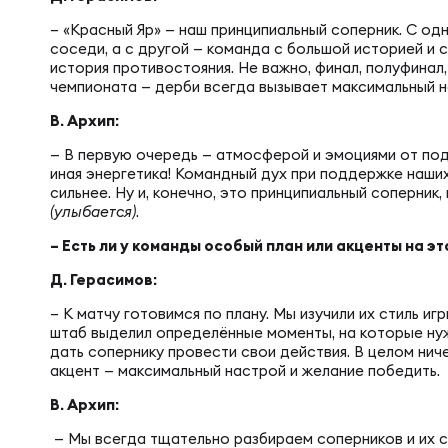
Фед
Экс
– «Красный Яр» — наш принципиальный соперник. С од
соседи, а с другой — команда с большой историей и 
история противостояния. Не важно, финал, полуфинал,
Пер
Фон
чемпионата — дерби всегда вызывает максимальный н
В. Архип:
Перв
— В первую очередь — атмосферой и эмоциями от по
ПРОГ
иная энергетика! Командный дух при поддержке наши
сильнее. Ну и, конечно, это принципиальный соперник
(улыбается)
.
Перв
Ака
– Есть ли у команды особый план или акценты на эт
Д. Герасимов:
Все
Нов
– К матчу готовимся по плану. Мы изучили их стиль и
штаб выделил определённые моменты, на которые нуж
дать сопернику провести свои действия. В целом ниче
акцент — максимальный настрой и желание победить.
ЮНОШ
Зай
В. Архип:
— Мы всегда тщательно разбираем соперников и их ст