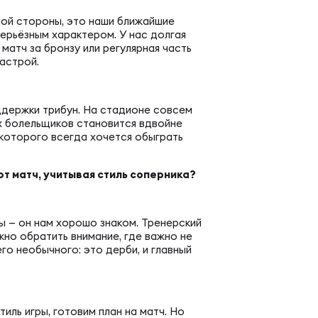
еральная регбийная лига по регби-7
пертно-судейская комиссия
ной стороны, это наши ближайшие
серьёзным характером. У нас долгая
 матч за бронзу или регулярная часть
венство России U20 по регби-7
д развития детского регби
астрой.
енство России U19 по регби-7
ддержки трибун. На стадионе совсем
РАММЫ
х болельщиков становится вдвойне
, которого всегда хочется обыграть
енство России U18 по регби-7
демия регби
от матч, учитывая стиль соперника?
российские соревнования U16 по регби-7
ичку
гры — он нам хорошо знаком. Тренерский
но обратить внимание, где важно не
го необычного: это дерби, и главный
ЕСКИЕ
мись регби
иль игры, готовим план на матч. Но