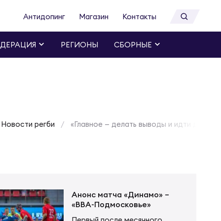
Антидопинг
Магазин
Контакты
ДЕРАЦИЯ
РЕГИОНЫ
СБОРНЫЕ
Новости регби
«Главное — делать выводы и идти дальше
Анонс матча «Динамо» –
«ВВА-Подмосковье»
Первый после месячного