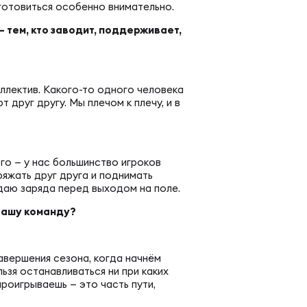
шеский чемпионат России
ная образовательная программа
готовиться особенно внимательно.
 тем, кто заводит, поддерживает,
венство России U20
ИАЛЬНО
ллектив. Какого-то одного человека
венство России U20 по регби-7
друг другу. Мы плечом к плечу, и в
 славы
венство России U19
го — у нас большинство игроков
ентика
яжать друг друга и поднимать
е даю заряда перед выходом на поле.
енство России U19 по регби-7
 вашу команду?
ументы
венство России U18
вершения сезона, когда начнём
упки
ьзя останавливаться ни при каких
роигрываешь — это часть пути,
енство России U18 по регби-7