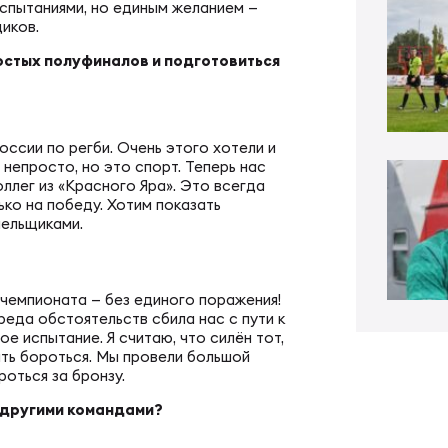
ал ФРЛ «Трудовые резервы»
спытаниями, но единым желанием —
тр проведения соревнований
иков.
остых полуфиналов и подготовиться
ал ФРЛ-7
ско-юношеское регби
оссии по регби. Очень этого хотели и
КИЕ
денческое регби
 непросто, но это спорт. Теперь нас
ллег из «Красного Яра». Это всегда
ко на победу. Хотим показать
лельщиками.
пионат России по регби
би в армии и силовых структурах
 чемпионата — без единого поражения!
пионат России по регби-7
российская коллегия судей
реда обстоятельств сбила нас с пути к
е испытание. Я считаю, что силён тот,
ать бороться. Мы провели большой
ьи
оться за бронзу.
к России по регби-7
с другими командами?