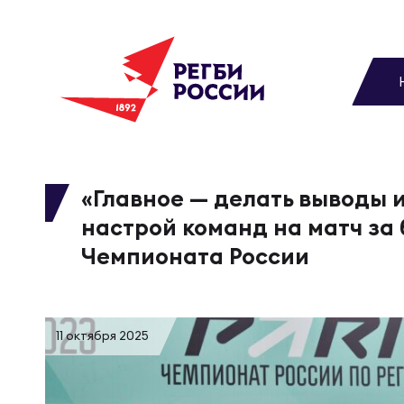
До
Новости
Вы
МУЖС
ВИДЕ
УПРА
МУЖС
Матчи
«Главное — делать выводы и
настрой команд на матч за 
Чем
Цел
Сбо
Турниры
Чемпионата России
ФОТО
Куб
Стр
Сбо
Медиа
11 октября 2025
ЖУРНА
Спа
Выс
Сбо
Федерация