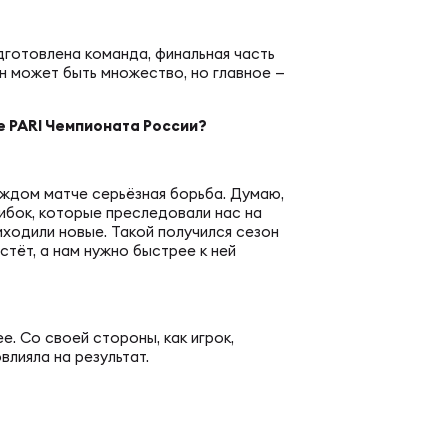
вила регби
венство России U17
дготовлена команда, финальная часть
н может быть множество, но главное —
икоррупционная политика
российские соревнования U16
е PARI Чемпионата России?
российские соревнования U15
аждом матче серьёзная борьба. Думаю,
ибок, которые преследовали нас на
иходили новые. Такой получился сезон
стёт, а нам нужно быстрее к ней
ОЕ
. Со своей стороны, как игрок,
влияла на результат.
ект сводного календаря ФРР 2026
пионат России по пляжному регби. Мужчин