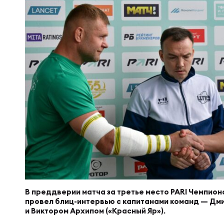
Суп
Поп
Сбо
Регионы
Выс
Пра
Рус
Сборные
Лиг
Нац
Антидопинг
ЖЕНС
Чем
Кон
Магазин
Сбо
Кубо
Контакты
РЕГБИ
Сбо
Высш
В преддверии матча за третье место PARI Чемпион
Ист
провел блиц-интервью с капитанами команд — Дм
и Виктором Архипом («Красный Яр»).