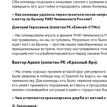
Фин
Обе команды подошли к концовке сезона с разными и
Цен
завершить его достойно и порадовать своих болельщ
–
Как команде удалось перестроиться после непр
Фин
к матчу за бронзу PARI Чемпионата России?
Дет
Дмитрий Герасимов (капитан РК «Енисей-СТМ»):
– Мы планировали играть в финале PARI Чемпионата Р
ЖЕНС
Сту
настраивались, но мы оступились. Морально это было
ждёт матч за бронзу — против наших левобережных ко
принципиальные встречи, поэтому настраиваемся толь
хороший матч и реабилитироваться перед своими бо
Чем
Рег
Виктор Архип (капитан РК «Красный Яр»):
— Мы очень хорошо провели второй круг регулярного
Чем
Все
Были уверены в победе над «Стрелой-Ак Барс», но че
чемпионству. Для команды это было тяжёлое морально
кто умеет принимать поражения, вставать и продолж
Суд
анализ сложившейся ситуации и идём с гордостью бор
Кубо
– Чем отличается красноярское дерби от матчей 
Д. Герасимов: