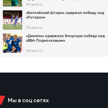
Фед
08 августа
регб
Экс
«Балтийский Шторм» одержал победу над
«Ротором»
Пер
08 августа
Фон
«Динамо» одержало бонусную победу над
«ВВА-Подмосковьем»
Перв
08 августа
ПРОГ
Перв
Ака
Все
по р
Нов
Мы в соц сетях
ЮНОШ
Зай