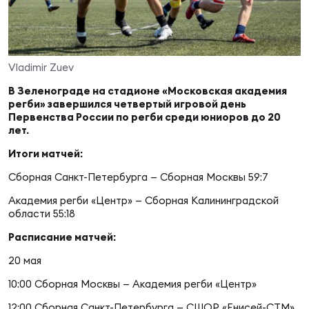
Суп
Поп
Сбо
ОТПРАВИТЬ
Регионы
Выс
Пра
Рус
Vladimir Zuev
Сборные
В Зеленограде на стадионе «Московская академия
регби» завершился четвертый игровой день
Лиг
Нац
Первенства России по регби среди юниоров до 20
Антидопинг
ЖЕНС
лет.
Итоги матчей:
Чем
Кон
Магазин
Сборная Санкт-Петербурга — Сборная Москвы 59:7
Сбо
ком
Академия регби «Центр» — Сборная Калининградской
Кубо
области 55:18
Контакты
Сбо
Расписание матчей:
РЕГБИ
Высш
20 мая
10:00 Сборная Москвы — Академия регби «Центр»
Ист
12:00 Сборная Санкт-Петербурга — СШОР «Енисей-СТМ»