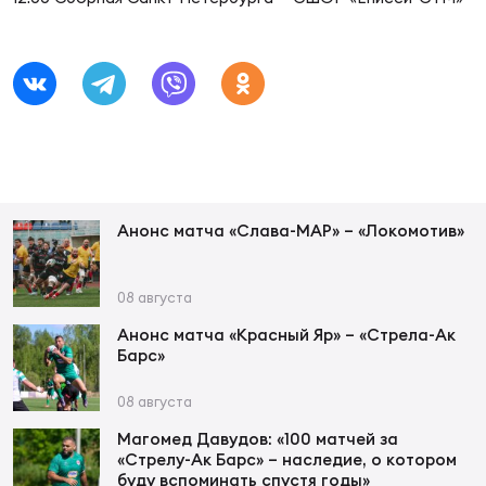
Фин
Цен
Фин
Дет
ЖЕНС
Сту
Анонс матча «Слава-МАР» – «Локомотив»
Чем
Рег
08 августа
стр
Чем
Анонс матча «Красный Яр» – «Стрела-Ак
Барс»
Все
08 августа
Кубо
Магомед Давудов: «100 матчей за
«Стрелу-Ак Барс» – наследие, о котором
Суд
буду вспоминать спустя годы»