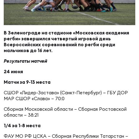
Суп
Поп
Сбо
ОТПРАВИТЬ
Регионы
Выс
Пра
Рус
В Зеленограде на стадионе «Московская академия
Сборные
регби» завершился четвертый игровой день
Всероссийских соревнований по регби среди
Лиг
Нац
мальчиков до 16 лет.
Антидопинг
ЖЕНС
Результаты матчей
24 июня
Чем
Кон
Магазин
Сбо
ком
Матчи за 9-13 места
СШОР «Лидер-Застава» (Санкт-Петербург) – ГБУ ДОР
Кубо
МАР СШОР «Слава» – 70:0
Контакты
Сбо
Сборная Московской области – Сборная Ростовской
РЕГБИ
области – 38:21
Высш
1/4 за 1-8 места
Ист
ФАУ МО РФ ЦСКА – Сборная Республики Татарстан –