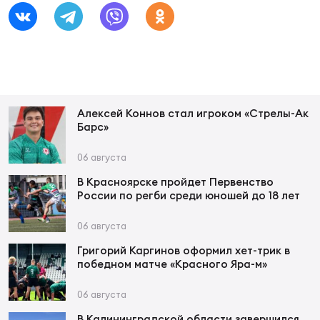
Фед
регб
Экс
Пер
Фон
Алексей Коннов стал игроком «Стрелы-Ак
Перв
Барс»
ПРОГ
06 августа
Перв
В Красноярске пройдет Первенство
России по регби среди юношей до 18 лет
Ака
Все
06 августа
по р
Григорий Каргинов оформил хет-трик в
Нов
победном матче «Красного Яра-м»
06 августа
ЮНОШ
Зай
В Калининградской области завершился