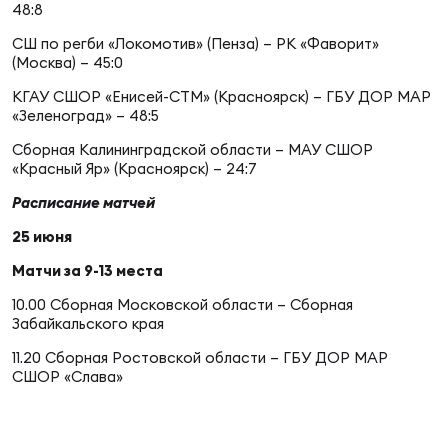
Фин
48:8
СШ по регби «Локомотив» (Пенза) – РК «Фаворит»
Цен
(Москва) – 45:0
Фин
КГАУ СШОР «Енисей-СТМ» (Красноярск) – ГБУ ДОР МАР
«Зеленоград» – 48:5
Дет
Сборная Калининградской области – МАУ СШОР
ЖЕНС
«Красный Яр» (Красноярск) – 24:7
Сту
Расписание матчей
Чем
25 июня
Рег
Матчи за 9-13 места
стр
10.00 Сборная Московской области – Сборная
Чем
Забайкальского края
11.20 Сборная Ростовской области – ГБУ ДОР МАР
Все
СШОР «Слава»
Кубо
Суд