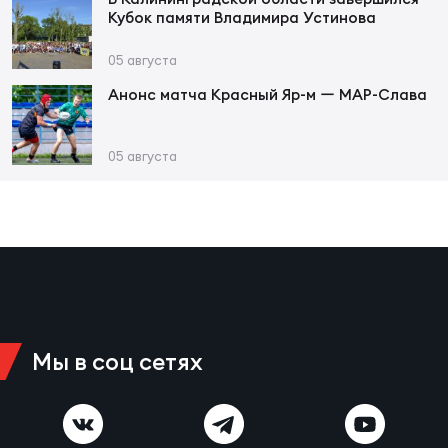
Кубок памяти Владимира Устинова
Юно
Еди
05 августа
про
Анонс матча Красный Яр-м ー МАР-Слава
Пер
05 августа
ОФИЦ
Пер
Зал
Пер
Айд
Перв
Мы в соц сетях
Док
Пер