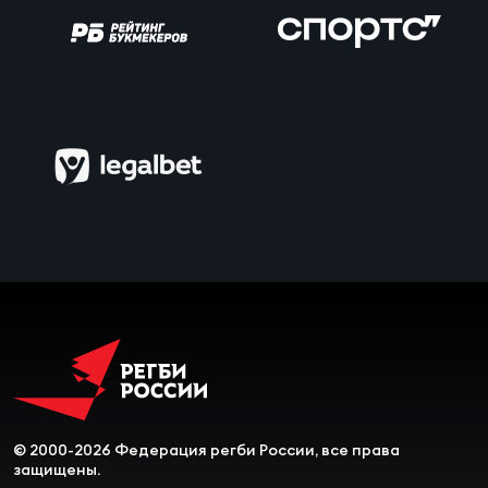
Чем
сне
Чем
сне
Кубо
Муж
Кубо
Жен
© 2000-2026 Федерация регби России, все права
защищены.