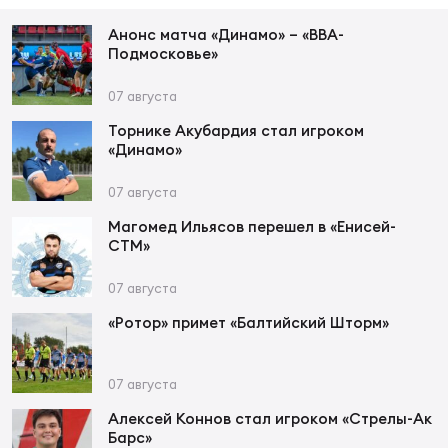
Фин
Анонс матча «Динамо» – «ВВА-
Цен
Подмосковье»
Фин
07 августа
Дет
Торнике Акубардия стал игроком
«Динамо»
ЖЕНС
Сту
07 августа
Магомед Ильясов перешел в «Енисей-
Чем
СТМ»
Рег
стр
07 августа
Чем
«Ротор» примет «Балтийский Шторм»
Все
Кубо
07 августа
Алексей Коннов стал игроком «Стрелы-Ак
Суд
Барс»