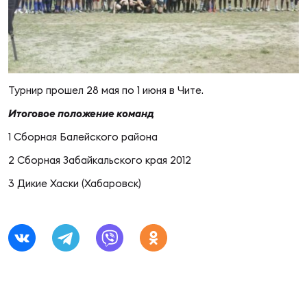
Суп
Поп
Сбо
ОТПРАВИТЬ
Регионы
Выс
Пра
Рус
Сборные
Турнир прошел 28 мая по 1 июня в Чите.
Лиг
Нац
Итоговое положение команд
Антидопинг
ЖЕНС
1 Сборная Балейского района
Чем
Кон
2 Сборная Забайкальского края 2012
Магазин
Сбо
ком
3 Дикие Хаски (Хабаровск)
Кубо
Контакты
Сбо
РЕГБИ
Высш
Ист