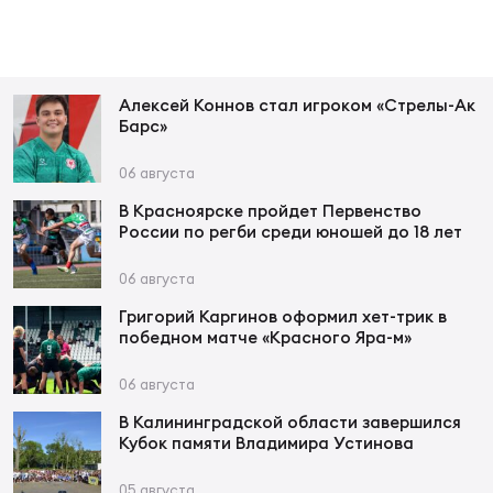
Фин
Цен
Фин
Алексей Коннов стал игроком «Стрелы-Ак
Барс»
Дет
06 августа
ЖЕНС
Сту
В Красноярске пройдет Первенство
России по регби среди юношей до 18 лет
Чем
06 августа
Рег
стр
Григорий Каргинов оформил хет-трик в
Чем
победном матче «Красного Яра-м»
06 августа
Все
Кубо
В Калининградской области завершился
Кубок памяти Владимира Устинова
Суд
05 августа