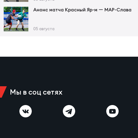
Фед
регб
Анонс матча Красный Яр-м ー МАР-Слава
Экс
05 августа
Пер
Фон
Перв
ПРОГ
Перв
Ака
Мы в соц сетях
Все
по р
Нов
ЮНОШ
Зай