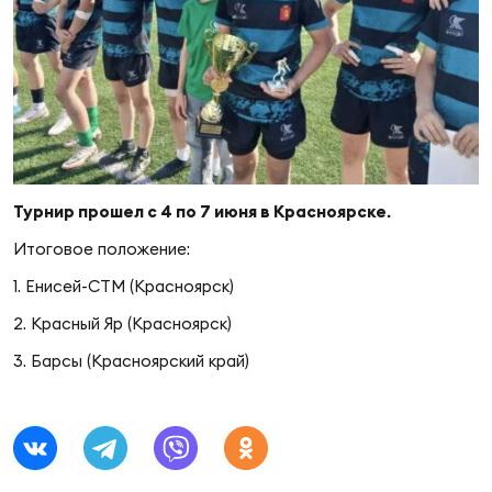
Суп
Поп
Сбо
ОТПРАВИТЬ
Регионы
Выс
Пра
Рус
Сборные
Лиг
Нац
Антидопинг
ЖЕНС
Турнир прошел с 4 по 7 июня в Красноярске.
Итоговое положение:
Чем
Кон
Магазин
Сбо
ком
1. Енисей-СТМ (Красноярск)
2. Красный Яр (Красноярск)
Кубо
Контакты
Сбо
3. Барсы (Красноярский край)
РЕГБИ
Высш
Ист