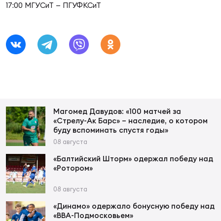
Фед
17:00 МГУСиТ — ПГУФКСиТ
регб
Экс
Пер
Фон
Перв
ПРОГ
Магомед Давудов: «100 матчей за
Перв
«Стрелу-Ак Барс» – наследие, о котором
буду вспоминать спустя годы»
08 августа
Ака
Все
«Балтийский Шторм» одержал победу над
по р
«Ротором»
Нов
08 августа
«Динамо» одержало бонусную победу над
ЮНОШ
Зай
«ВВА-Подмосковьем»