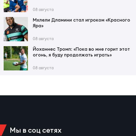
08 августа
Юно
Еди
Мхлели Дламини стал игроком «Красного
про
Яра»
Пер
08 августа
Йоханнес Тромп: «Пока во мне горит этот
ОФИЦ
огонь, я буду продолжать играть»
Пер
08 августа
Зал
Пер
Айд
Перв
Док
Пер
Мы в соц сетях