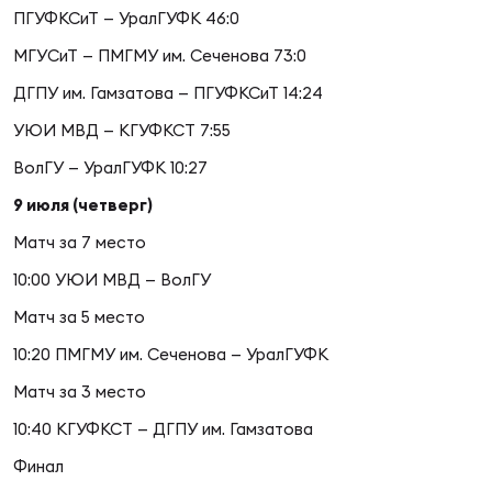
Фин
ПГУФКСиТ — УралГУФК 46:0
Цен
МГУСиТ — ПМГМУ им. Сеченова 73:0
Фин
ДГПУ им. Гамзатова — ПГУФКСиТ 14:24
УЮИ МВД — КГУФКСТ 7:55
Дет
ВолГУ — УралГУФК 10:27
ЖЕНС
9 июля (четверг)
Сту
Матч за 7 место
Чем
10:00 УЮИ МВД — ВолГУ
Рег
стр
Матч за 5 место
Чем
10:20 ПМГМУ им. Сеченова — УралГУФК
Матч за 3 место
Все
Кубо
10:40 КГУФКСТ — ДГПУ им. Гамзатова
Финал
Суд