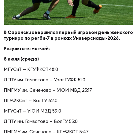
Суп
Поп
Сбо
ОТПРАВИТЬ
Регионы
Выс
Пра
Рус
В Саранск завершился первый игровой день женского
Сборные
турнира по регби-7 в рамках Универсиады-2026.
Результаты матчей:
Лиг
Нац
Антидопинг
ЖЕНС
8 июля (среда)
МГУСиТ — КГУФКСТ48:0
Чем
Кон
Магазин
Сбо
ком
ДГПУ им. Гамзатова — УралГУФК 51:0
ПМГМУ им. Сеченова — УЮИ МВД 25:17
Кубо
Контакты
Сбо
ПГУФКСиТ — ВолГУ 62:0
РЕГБИ
МГУСиТ — УЮИ МВД 59:0
Высш
ДГПУ им. Гамзатова — ВолГУ 55:0
Ист
ПМГМУ им. Сеченова — КГУФКСТ 5:47