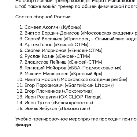
Фин
На сбор главный тренер команды Марат Минисламов в
штаб также вошёл тренер по общей физической подго
Цен
Состав сборной России:
Фин
Самвел Акопян («Кубань»)
Дет
Виктор Бардин-Денисов («Московская академия р
Сергей Васильев («Приморец – Олимпийские над
Артём Генов («Енисей-СТМ»)
ЖЕНС
Сту
Сергей Иларионов («Енисей-СТМ»)
Руслан Козин («Енисей-СТМ»)
Владислав Лейниш («Енисей-СТМ»)
Геннадий Майоров («ВВА-Подмосковье-м»)
Чем
Рег
Максим Мисюркеев («Красный Яр»)
Никита Носов («Московская академия регби»)
Егор Пархамович («Балтийский Шторм»)
Егор Пламеннов («Локомотив»)
Чем
Все
Иван Ролдугин (ОК СШОР, Липецк)
Иван Тутов («Белая крепость»)
Эмиль Янбуков («Локомотив»)
Суд
Кубо
Учебно-тренировочное мероприятие проходит при п
фонда