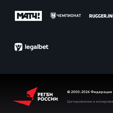
Пра
Пер
Ант
Все
Все
ДРУГ
Про
© 2000-2026 Федерация 
Цитирование и копирова
Чем