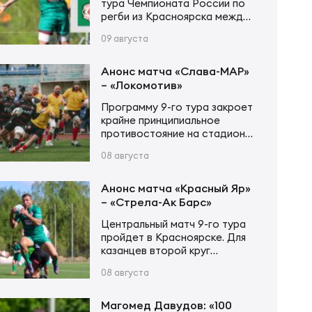
тура Чемпионата России по
регби из Красноярска между
«Красным Яром» и «Стрелой-
09 августа
Ак Барс» стартует 9 августа
в 12:00 по московскому
времени. Трансляция будет
Анонс матча «Слава-МАР»
доступна на портале
– «Локомотив»
Спортс».
Программу 9-го тура закроет
крайне принципиальное
противостояние на стадионе
«Слава». Обе команды, с
08 августа
бОльшей долей вероятности,
на втором этапе будут
бороться за места с 5 по 7, а
Анонс матча «Красный Яр»
это значит, что крайне важно
– «Стрела-Ак Барс»
будет занять 5-ю строчку,
Центральный матч 9-го тура
чтобы обе встречи провести
пройдет в Красноярске. Для
дома. «Славянам» крайне
казанцев второй круг
важно заработать в этой
чемпионата России по регби
встрече хоть какие-то очки,
08 августа
будет крайне непростым. Все
дабы сохранить надежду…
три матча с прямыми
конкурентами из первой
Магомед Давудов: «100