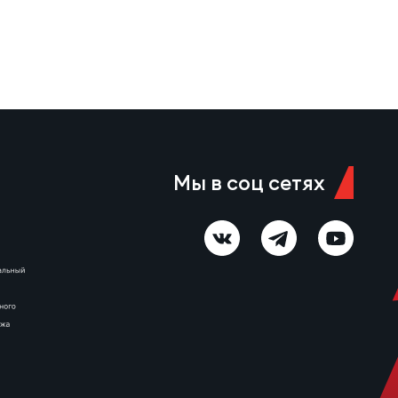
«Ротор». На 25-й минуте
Роман Завьялов сравнял счёт,
а спустя две минуты Виктор
Тельнов вывел…
Мы в соц сетях