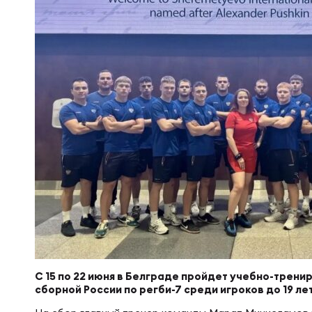
Суп
Поп
Сбо
Регионы
Выс
Пра
Рус
Сборные
Лиг
Нац
Антидопинг
ЖЕНС
Чем
Кон
Магазин
Сбо
Кубо
Контакты
РЕГБИ
Сбо
Высш
С 15 по 22 июня в Белграде пройдет учебно-трен
Ист
сборной России по регби-7 среди игроков до 19 лет