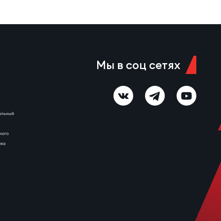
«Альби». Также Коннов
защищал цвета юниорской и
молодежной сборных России.
В числе достижений игрока —
призовые места на
первенстве России…
Мы в соц сетях