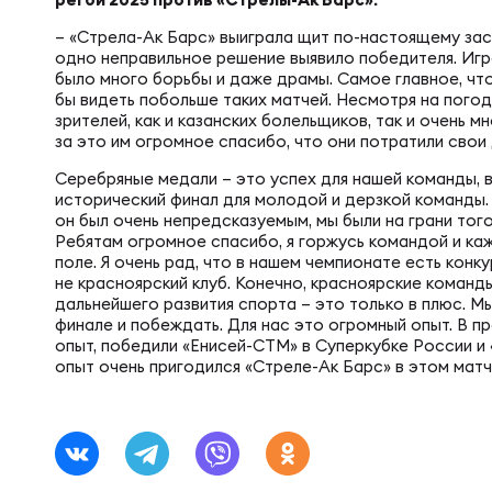
Фин
Цен
– «Стрела-Ак Барс» выиграла щит по-настоящему зас
одно неправильное решение выявило победителя. Игр
Фин
было много борьбы и даже драмы. Самое главное, что
бы видеть побольше таких матчей. Несмотря на пого
Дет
зрителей, как и казанских болельщиков, так и очень 
за это им огромное спасибо, что они потратили свои 
Серебряные медали – это успех для нашей команды, в
ЖЕНС
Сту
исторический финал для молодой и дерзкой команды.
он был очень непредсказуемым, мы были на грани того
Ребятам огромное спасибо, я горжусь командой и каж
Чем
Рег
поле. Я очень рад, что в нашем чемпионате есть конку
не красноярский клуб. Конечно, красноярские команды
дальнейшего развития спорта – это только в плюс. Мы
финале и побеждать. Для нас это огромный опыт. В п
Чем
Все
опыт, победили «Енисей-СТМ» в Суперкубке России и 
опыт очень пригодился «Стреле-Ак Барс» в этом мат
Суд
Кубо