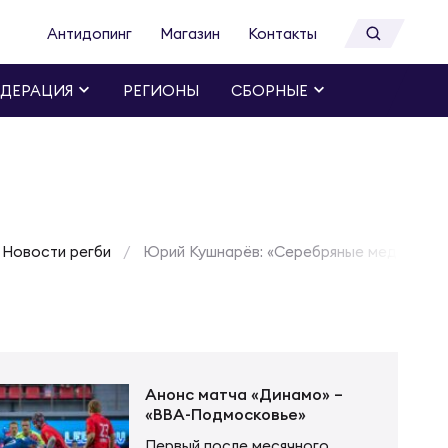
Антидопинг
Магазин
Контакты
ДЕРАЦИЯ
РЕГИОНЫ
СБОРНЫЕ
Новости регби
Юрий Кушнарёв: «Серебряные медали – э
Анонс матча «Динамо» –
«ВВА-Подмосковье»
Первый после месячного