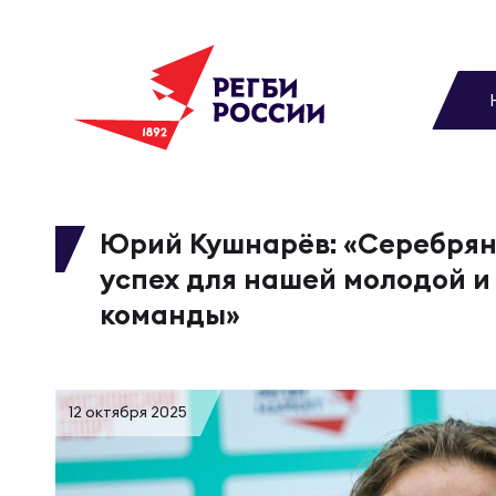
До
Новости
Вы
МУЖС
ВИДЕ
УПРА
МУЖС
Матчи
Юрий Кушнарёв: «Серебрян
успех для нашей молодой и
Чем
Цел
Сбо
Турниры
команды»
ФОТО
Куб
Стр
Сбо
Медиа
12 октября 2025
ЖУРНА
Спа
Выс
Сбо
Федерация