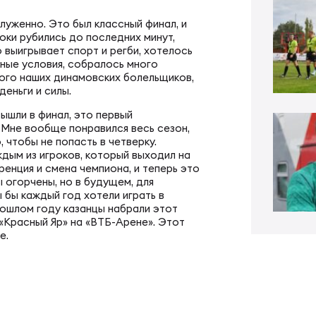
ал ФРЛ «Трудовые резервы»
тр проведения соревнований
луженно. Это был классный финал, и
оки рубились до последних минут,
ал ФРЛ-7
 выигрывает спорт и регби, хотелось
дные условия, собралось много
ско-юношеское регби
много наших динамовских болельщиков,
деньги и силы.
ышли в финал, это первый
КИЕ
денческое регби
 Мне вообще понравился весь сезон,
, чтобы не попасть в четверку.
дым из игроков, который выходил на
пионат России по регби
би в армии и силовых структурах
ренция и смена чемпиона, и теперь это
 огорчены, но в будущем, для
 бы каждый год хотели играть в
рошлом году казанцы набрали этот
пионат России по регби-7
российская коллегия судей
«Красный Яр» на «ВТБ-Арене». Этот
че.
ьи
к России по регби-7