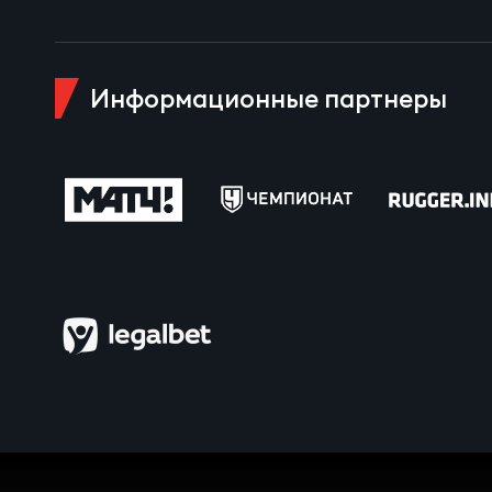
Пра
Пер
Ант
Информационные партнеры
Все
Все
ДРУГ
Про
Чем