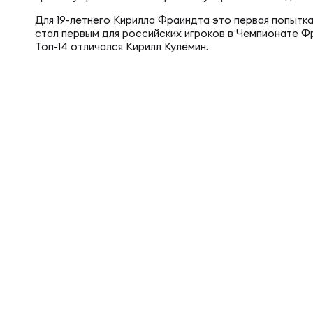
Фин
Цен
Для 19-летнего Кирилла Фраиндта это первая попытка
стал первым для российских игроков в Чемпионате Фр
Топ-14 отличался Кирилл Кулёмин.
Фин
Дет
ЖЕНС
Сту
Чем
Рег
Чем
Все
Суд
Кубо