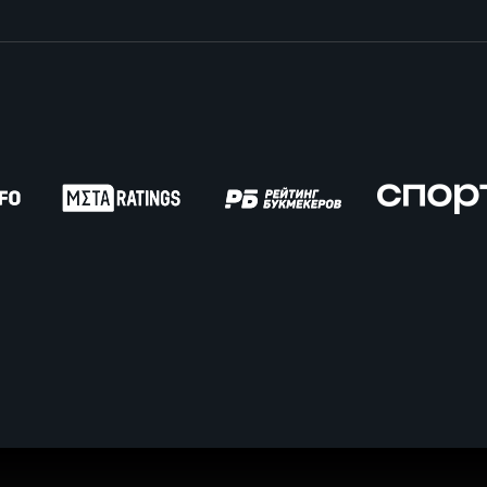
вила регби
венство России U17
икоррупционная политика
российские соревнования U16
российские соревнования U15
ОЕ
ект сводного календаря ФРР 2026
пионат России по пляжному регби. Мужчин