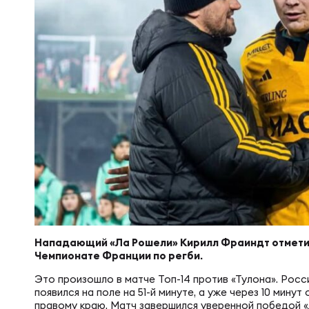
Суп
Поп
Сбо
Регионы
Выс
Пра
Рус
Сборные
Лиг
Нац
Антидопинг
ЖЕНС
Чем
Кон
Магазин
Сбо
Кубо
Контакты
РЕГБИ
Сбо
Нападающий «Ла Рошели» Кирилл Фраиндт отмети
Чемпионате Франции по регби.
Высш
Ист
Это произошло в матче Топ-14 против «Тулона». Рос
появился на поле на 51-й минуте, а уже через 10 минут
правому краю. Матч завершился уверенной победой «