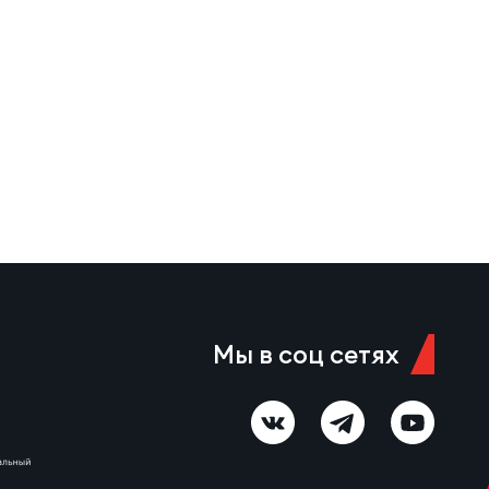
молодежной сборных России.
В числе достижений игрока —
призовые места на
первенстве России…
Мы в соц сетях