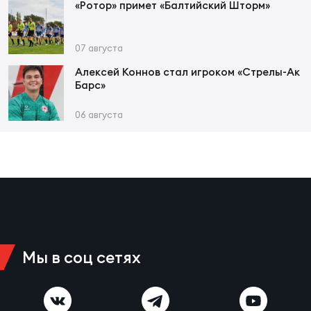
«Ротор» примет «Балтийский Шторм»
Чем
07 августа
рег
Алексей Коннов стал игроком «Стрелы-Ак
Барс»
Чем
06 августа
рег
Куб
Муж
Куб
Мы в соц сетях
Жен