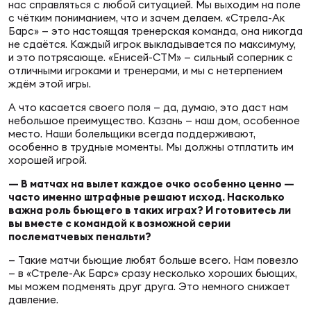
Фед
нас справляться с любой ситуацией. Мы выходим на поле
с чётким пониманием, что и зачем делаем. «Стрела-Ак
регб
Барс» — это настоящая тренерская команда, она никогда
Экс
не сдаётся. Каждый игрок выкладывается по максимуму,
и это потрясающе. «Енисей-СТМ» — сильный соперник с
Пер
отличными игроками и тренерами, и мы с нетерпением
ждём этой игры.
Фон
А что касается своего поля — да, думаю, это даст нам
Перв
небольшое преимущество. Казань — наш дом, особенное
место. Наши болельщики всегда поддерживают,
особенно в трудные моменты. Мы должны отплатить им
ПРОГ
хорошей игрой.
Перв
— В матчах на вылет каждое очко особенно ценно —
часто именно штрафные решают исход. Насколько
Ака
важна роль бьющего в таких играх? И готовитесь ли
Все
вы вместе с командой к возможной серии
по р
послематчевых пенальти?
Нов
— Такие матчи бьющие любят больше всего. Нам повезло
— в «Стреле-Ак Барс» сразу несколько хороших бьющих,
мы можем подменять друг друга. Это немного снижает
ЮНОШ
Зай
давление.