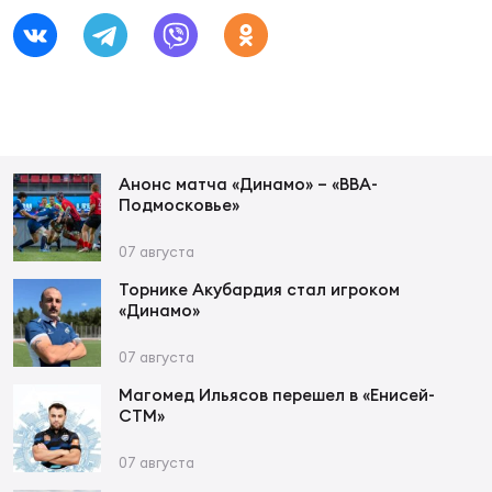
Зак
Перв
Пра
Пер
Ант
Анонс матча «Динамо» – «ВВА-
Все
Подмосковье»
07 августа
Все
Торнике Акубардия стал игроком
«Динамо»
07 августа
ДРУГ
Магомед Ильясов перешел в «Енисей-
СТМ»
Про
07 августа
202