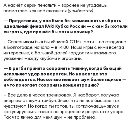
А насчёт серии пенальти — заранее не угадаешь,
посмотрим, как всё сложится
(улыбается)
.
Юно
Еди
— Представим, у вас была бы возможность выбрать
про
идеальный финал PARI Кубка России — с кем бы хотели
сыграть, где прошёл бы матч и почему?
Пер
— Соперником был бы «Енисей-СТМ», матч — на стадионе
в Волгограде, начало — в 14:00. Наши игры с ними всегда
ОФИЦ
интересные, с большой долей гордости и взаимного
Пер
уважения между клубами и игроками.
— В регби принято сохранять тишину, когда бьющий
Зал
исполняет удар по воротам. Но не всегда это
Пер
соблюдается. Насколько мешает шум болельщиков —
и что помогает сохранять концентрацию?
Айд
— Всё дело в часах тренировок. Я, наоборот, получаю
Перв
энергию от шума трибун. Знаю, что не все бьющие так
чувствуют. Но когда ты готов, ты «отключаешь» звук и
фокусируешься только на процессе и результате удара.
Док
Так что лично для меня шум — не проблема.
Пер