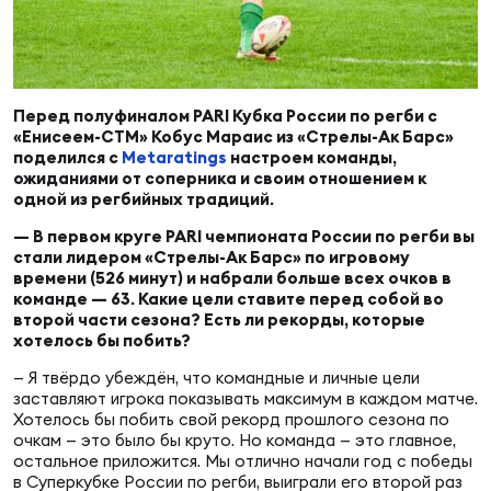
Суп
Поп
Сбо
ОТПРАВИТЬ
Регионы
Выс
Пра
Рус
Перед полуфиналом PARI Кубка России по регби с
Сборные
«Енисеем-СТМ» Кобус Мараис из «Стрелы-Ак Барс»
поделился с
Metaratings
настроем команды,
Лиг
Нац
ожиданиями от соперника и своим отношением к
Антидопинг
одной из регбийных традиций.
ЖЕНС
— В первом круге PARI чемпионата России по регби вы
Чем
Кон
стали лидером «Стрелы-Ак Барс» по игровому
Магазин
времени (526 минут) и набрали больше всех очков в
Сбо
ком
команде — 63. Какие цели ставите перед собой во
второй части сезона? Есть ли рекорды, которые
Кубо
хотелось бы побить?
Контакты
Сбо
— Я твёрдо убеждён, что командные и личные цели
РЕГБИ
заставляют игрока показывать максимум в каждом матче.
Высш
Хотелось бы побить свой рекорд прошлого сезона по
очкам — это было бы круто. Но команда — это главное,
остальное приложится. Мы отлично начали год с победы
Ист
в Суперкубке России по регби, выиграли его второй раз