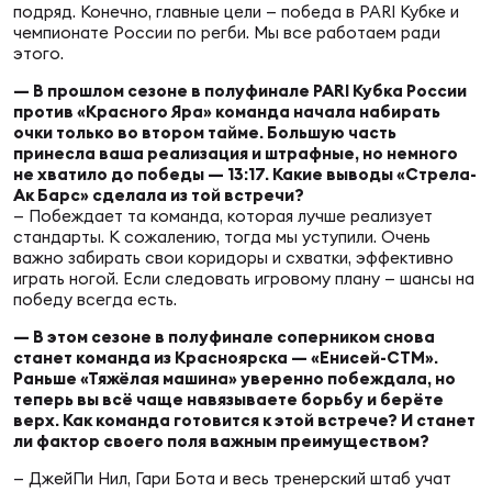
Фин
подряд. Конечно, главные цели — победа в PARI Кубке и
чемпионате России по регби. Мы все работаем ради
Цен
этого.
Фин
— В прошлом сезоне в полуфинале PARI Кубка России
против «Красного Яра» команда начала набирать
Дет
очки только во втором тайме. Большую часть
принесла ваша реализация и штрафные, но немного
не хватило до победы — 13:17. Какие выводы «Стрела-
ЖЕНС
Ак Барс» сделала из той встречи?
Сту
— Побеждает та команда, которая лучше реализует
стандарты. К сожалению, тогда мы уступили. Очень
важно забирать свои коридоры и схватки, эффективно
Чем
играть ногой. Если следовать игровому плану — шансы на
Рег
победу всегда есть.
стр
Чем
— В этом сезоне в полуфинале соперником снова
станет команда из Красноярска — «Енисей-СТМ».
Раньше «Тяжёлая машина» уверенно побеждала, но
Все
теперь вы всё чаще навязываете борьбу и берёте
Кубо
верх. Как команда готовится к этой встрече? И станет
ли фактор своего поля важным преимуществом?
Суд
— ДжейПи Нил, Гари Бота и весь тренерский штаб учат