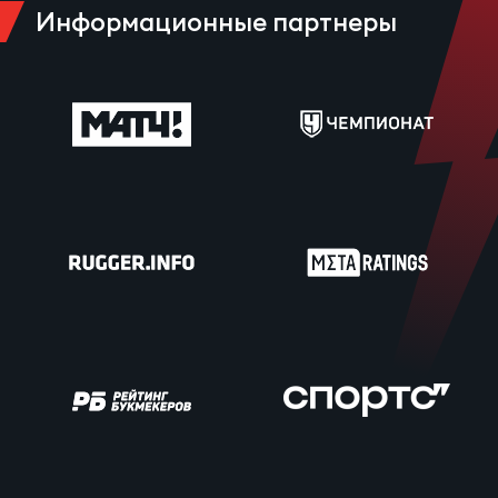
Чем
Информационные партнеры
сне
Чем
сне
Кубо
Муж
Кубо
Жен