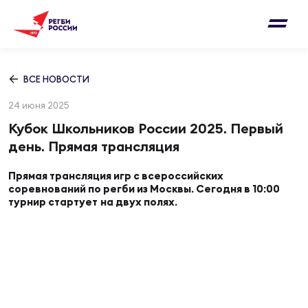
Письмо на region@rugby.ru
Подписка на новости от Федерации регби
Добавление матчей в календарь
России
Выберите категорию совернований
ВСЕ НОВОСТИ
Новости
24 июня 2025
Мужские
МУЖС
ВИДЕ
УПРА
МУЖС
Кубок Школьников России 2025. Первый
Матчи
день. Прямая трансляция
Женские
Согласен на обработку персональных
Чем
Цел
Сбо
Прямая трансляция игр с всероссийских
данных
Турниры
соревнований по регби из Москвы. Сегодня в 10:00
ФОТО
турнир стартует
на двух полях.
Куб
Стр
Сбо
ОТПРАВИТЬ
Медиа
ЖУРНА
Спа
Выс
Сбо
Согласен на обработку персональных
Федерация
данных