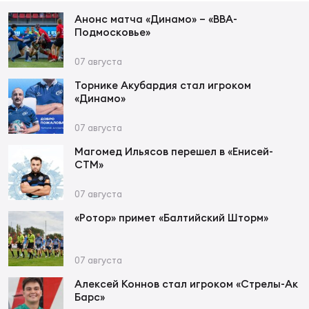
Фед
регб
Анонс матча «Динамо» – «ВВА-
Подмосковье»
Экс
07 августа
Пер
Фон
Торнике Акубардия стал игроком
«Динамо»
Перв
07 августа
ПРОГ
Магомед Ильясов перешел в «Енисей-
Перв
СТМ»
07 августа
Ака
Все
«Ротор» примет «Балтийский Шторм»
по р
Нов
07 августа
Алексей Коннов стал игроком «Стрелы-Ак
ЮНОШ
Зай
Барс»