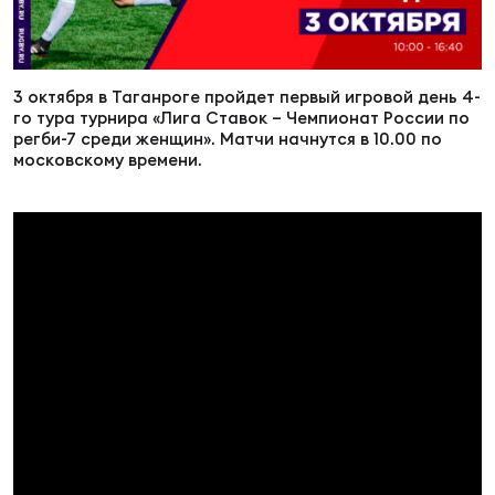
Суп
Поп
Сбо
ОТПРАВИТЬ
Регионы
3 октября в Таганроге пройдет первый игровой день 4-
Выс
Пра
Рус
го тура турнира «Лига Ставок – Чемпионат России по
Сборные
регби-7 среди женщин». Матчи начнутся в 10.00 по
московскому времени.
Лиг
Нац
Антидопинг
ЖЕНС
Чем
Кон
Магазин
Сбо
ком
Кубо
Контакты
Сбо
РЕГБИ
Высш
Ист