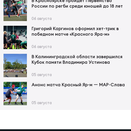
Фед
В Красноярске пройдет Первенство
России по регби среди юношей до 18 лет
регб
Экс
06 августа
Пер
Григорий Каргинов оформил хет-трик в
победном матче «Красного Яра-м»
Фон
06 августа
Перв
В Калининградской области завершился
Кубок памяти Владимира Устинова
ПРОГ
Перв
05 августа
Ака
Анонс матча Красный Яр-м ー МАР-Слава
Все
по р
05 августа
Нов
ЮНОШ
Зай