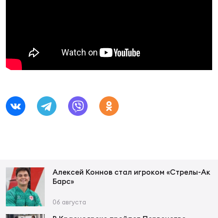
Фин
Цен
Фин
Дет
ЖЕНС
Сту
Чем
Рег
стр
Чем
Алексей Коннов стал игроком «Стрелы-Ак
Все
Барс»
Кубо
06 августа
Суд