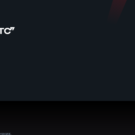
ы
чник.