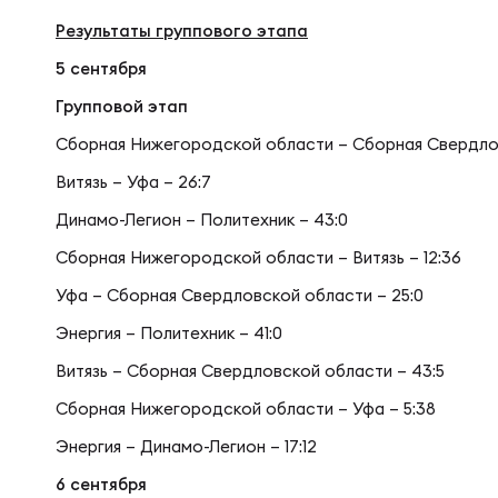
Фин
Цен
Результаты группового этапа
5 сентября
Фин
Дет
Групповой этап
Сборная Нижегородской области – Сборная Свердлов
ЖЕНС
Сту
Витязь – Уфа – 26:7
Динамо-Легион – Политехник – 43:0
Сборная Нижегородской области – Витязь – 12:36
Чем
Рег
Уфа – Сборная Свердловской области – 25:0
Энергия – Политехник – 41:0
Чем
Все
Витязь – Сборная Свердловской области – 43:5
Сборная Нижегородской области – Уфа – 5:38
Суд
Кубо
Энергия – Динамо-Легион – 17:12
6 сентября