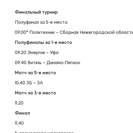
Фед
Экс
Финальный турнир
Пер
Фон
Полуфинал за 5-е место
09.00* Политехник – Сборная Нижегородской област
Перв
Полуфиналы за 1-е место
ПРОГ
09.20 Энергия – Уфа
09.40 Витязь – Динамо-Легион
Перв
Ака
Матч за 5-е место
10.40 3Б – 3А
Все
Нов
Матч за 3-е место
11.20
ЮНОШ
Зай
Финал
11.40