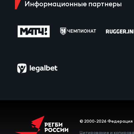
Информационные партнеры
Чем
Куб
Куб
Чем
Чем
© 2000-2026 Федерация 
Куб
Цитирование и копирова