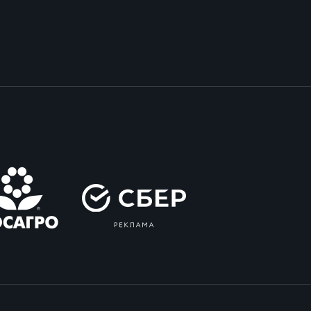
вила регби
венство России U17
икоррупционная политика
российские соревнования U16
российские соревнования U15
ОЕ
ект сводного календаря ФРР 2026
пионат России по пляжному регби. Мужчин