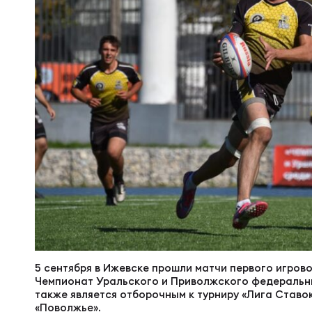
Суп
Поп
Сбо
Регионы
Выс
Пра
Рус
Сборные
Лиг
Нац
Антидопинг
ЖЕНС
Чем
Кон
Магазин
Сбо
Кубо
Контакты
РЕГБИ
Сбо
Высш
5 сентября в Ижевске прошли матчи первого игрово
Ист
Чемпионат Уральского и Приволжского федеральных
также является отборочным к турниру «Лига Ставок 
«Поволжье».