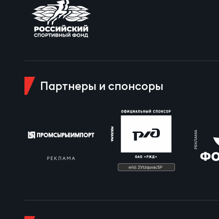
Пра
Пер
Ант
Все
Партнеры и спонсоры
Все
ДРУГ
Про
Чем