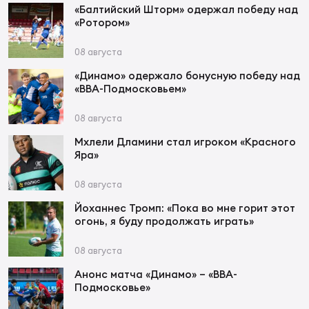
Фед
«Балтийский Шторм» одержал победу над
регб
«Ротором»
Экс
08 августа
Пер
«Динамо» одержало бонусную победу над
Фон
«ВВА-Подмосковьем»
Перв
08 августа
Мхлели Дламини стал игроком «Красного
ПРОГ
Яра»
Перв
08 августа
Ака
Йоханнес Тромп: «Пока во мне горит этот
Все
огонь, я буду продолжать играть»
по р
Нов
08 августа
Анонс матча «Динамо» – «ВВА-
Подмосковье»
ЮНОШ
Зай