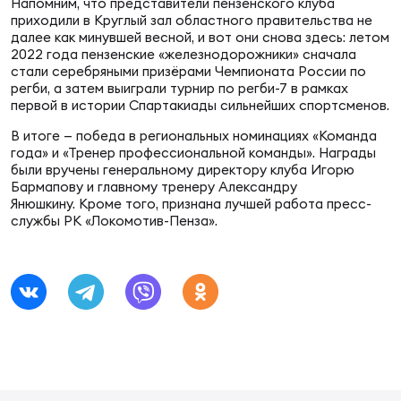
Фин
Напомним, что представители пензенского клуба
приходили в Круглый зал областного правительства не
далее как минувшей весной, и вот они снова здесь: летом
Цен
2022 года пензенские «железнодорожники» сначала
Фин
стали серебряными призёрами Чемпионата России по
регби, а затем выиграли турнир по регби-7 в рамках
первой в истории Спартакиады сильнейших спортсменов.
Дет
В итоге — победа в региональных номинациях «Команда
ЖЕНС
года» и «Тренер профессиональной команды». Награды
Сту
были вручены генеральному директору клуба Игорю
Бармапову и главному тренеру Александру
Янюшкину. Кроме того, признана лучшей работа пресс-
Чем
службы РК «Локомотив-Пенза».
Рег
стр
Чем
Все
Кубо
Суд