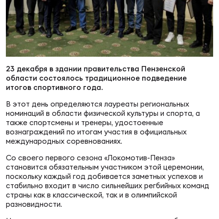
Суп
Поп
Сбо
ОТПРАВИТЬ
Регионы
Выс
Пра
Рус
Сборные
23 декабря в здании правительства Пензенской
области состоялось традиционное подведение
Лиг
Нац
Антидопинг
итогов спортивного года.
ЖЕНС
В этот день определяются лауреаты региональных
номинаций в области физической культуры и спорта, а
Чем
Кон
Магазин
также спортсмены и тренеры, удостоенные
Сбо
ком
вознаграждений по итогам участия в официальных
международных соревнованиях.
Кубо
Контакты
Со своего первого сезона «Локомотив-Пенза»
Сбо
становится обязательным участником этой церемонии,
РЕГБИ
поскольку каждый год добивается заметных успехов и
Высш
стабильно входит в число сильнейших регбийных команд
страны как в классической, так и в олимпийской
разновидности.
Ист