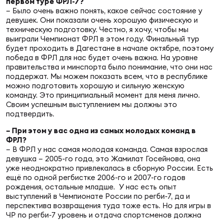
Фед
первом туре ФРЛ-7?
– Было очень важно понять, какое сейчас состояние у
регб
девушек. Они показали очень хорошую физическую и
Экс
техническую подготовку. Честно, я хочу, чтобы мы
выиграли Чемпионат ФРЛ в этом году. Финальный тур
Пер
будет проходить в Дагестане в начале октябре, поэтому
победа в ФРЛ для нас будет очень важна. На уровне
Фон
правительства и минспорта было понимание, что они нас
поддержат. Мы можем показать всем, что в республике
Перв
можно подготовить хорошую и сильную женскую
команду. Это принципиальный момент для меня лично.
Своим успешным выступлением мы должны это
ПРОГ
подтвердить.
Перв
– При этом у вас одна из самых молодых команд в
ФРЛ?
Ака
– В ФРЛ у нас самая молодая команда. Самая взрослая
Все
девушка – 2005-го года, это Жамилат Госейнова, она
по р
уже неоднократно привлекалась в сборную России. Есть
ещё по одной регбистке 2006-го и 2007-го годов
Нов
рождения, остальные младше. У нас есть опыт
выступлений в Чемпионате России по регби-7, да и
перспектива возвращения туда тоже есть. Но для игры в
ЮНОШ
Зай
ЧР по регби-7 уровень и отдача спортсменов должна