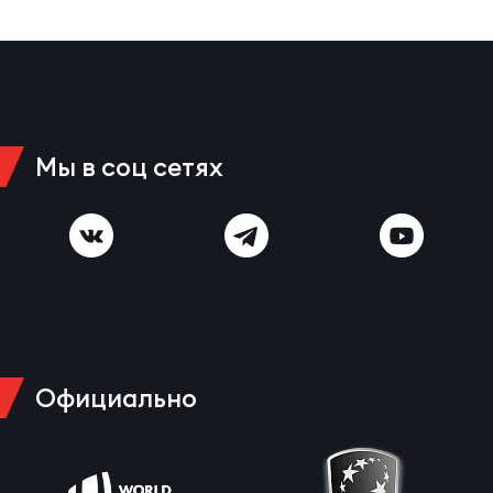
Чем
сне
Чем
сне
Мы в соц сетях
Кубо
Муж
Кубо
Жен
Официально