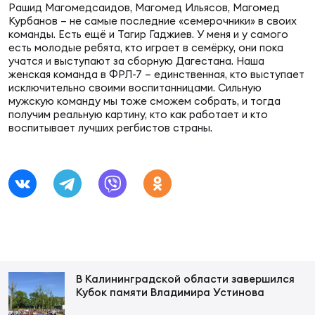
Рашид Магомедсаидов, Магомед Ильясов, Магомед
Зак
Курбанов – не самые последние «семерочники» в своих
Перв
команды. Есть ещё и Тагир Гаджиев. У меня и у самого
есть молодые ребята, кто играет в семёрку, они пока
Пра
учатся и выступают за сборную Дагестана. Наша
Пер
женская команда в ФРЛ-7 – единственная, кто выступает
исключительно своими воспитанницами. Сильную
мужскую команду мы тоже сможем собрать, и тогда
Ант
получим реальную картину, кто как работает и кто
Все
воспитывает лучших регбистов страны.
Все
ДРУГ
В Калининградской области завершился
Про
Кубок памяти Владимира Устинова
202