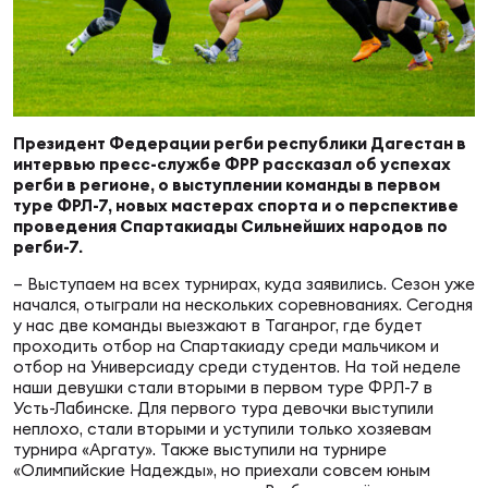
Суп
Поп
Сбо
ОТПРАВИТЬ
Регионы
Выс
Пра
Рус
Сборные
Президент Федерации регби республики Дагестан в
интервью пресс-службе ФРР рассказал об успехах
Лиг
Нац
регби в регионе, о выступлении команды в первом
Антидопинг
ЖЕНС
туре ФРЛ-7, новых мастерах спорта и о перспективе
проведения Спартакиады Сильнейших народов по
регби-7.
Чем
Кон
Магазин
Сбо
ком
– Выступаем на всех турнирах, куда заявились. Сезон уже
начался, отыграли на нескольких соревнованиях. Сегодня
у нас две команды выезжают в Таганрог, где будет
Кубо
проходить отбор на Спартакиаду среди мальчиком и
Контакты
Сбо
отбор на Универсиаду среди студентов. На той неделе
РЕГБИ
наши девушки стали вторыми в первом туре ФРЛ-7 в
Усть-Лабинске. Для первого тура девочки выступили
Высш
неплохо, стали вторыми и уступили только хозяевам
турнира «Аргату». Также выступили на турнире
Ист
«Олимпийские Надежды», но приехали совсем юным