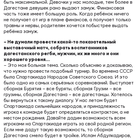
быть максимальной. Девочки у нас молодые, тем более в
Дагестане девушек рано выдают замуж. Финансовая
часть тоже имеет большую роль. Когда ребёнок ничего
Юно
Еди
не получает от игр в плане финансов, а получает только
про
травмы и нервы, родителям хочется побыстрее выдать
ребёнка замуж.
Пер
– Не думали провести какой-то показательный
выставочный матч, собрать воспитанников
дагестанского регби, мужчин, их же много и они
ОФИЦ
хорошего уровня…
Пер
– Это моя больная тема. Сколько объясняю и доказываю,
что нужно провести подобный турнир. Во времена СССР
Зал
была Спартакиада Народов Советского Союза. И это
Пер
было одно из самых серьёзных соревнований. Выступает
сборная Бурятия – все буряты, сборная Грузии – все
грузины, сборная Дагестана – все дагестанцы. Хотелось
Айд
бы вернуться к такому диалогу. У нас летом будет
Перв
Спартакиада сильнейших народов, и принадлежность
игрока к команде будет определяться контрактом, а не
местом рождения. Давайте дадим возможность всем
Док
игроками на Спартакиаде играть за свой родной регион.
Пер
Если мне дадут такую возможность, то сборная
Дагестана смело будет в тройке. Ислам Абдулкадиров,