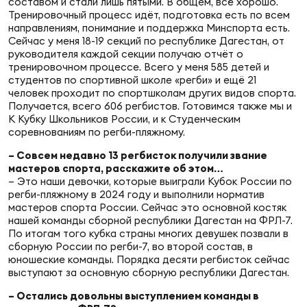
Фин
составом и стали лишь пятыми. В общем, всё хорошо.
Тренировочный процесс идёт, подготовка есть по всем
направлениям, понимание и поддержка Минспорта есть.
Цен
Сейчас у меня 18-19 секций по республике Дагестан, от
Фин
руководителя каждой секции получаю отчёт о
тренировочном процессе. Всего у меня 585 детей и
студентов по спортивной школе «регби» и ещё 21
Дет
человек проходит по спортшколам других видов спорта.
Получается, всего 606 регбистов. Готовимся также мы и
ЖЕНС
К Кубку Школьников России, и к Студенческим
Сту
соревнованиям по регби-пляжному.
– Совсем недавно 13 регбисток получили звание
Чем
мастеров спорта, расскажите об этом…
Рег
– Это наши девочки, которые выиграли Кубок России по
регби-пляжному в 2024 году и выполнили норматив
стр
мастеров спорта России. Сейчас это основной костяк
Чем
нашей команды сборной республики Дагестан на ФРЛ-7.
По итогам того кубка страны многих девушек позвали в
Все
сборную России по регби-7, во второй состав, в
Кубо
юношеские команды. Порядка десяти регбисток сейчас
выступают за основную сборную республики Дагестан.
Суд
– Остались довольны выступлением команды в