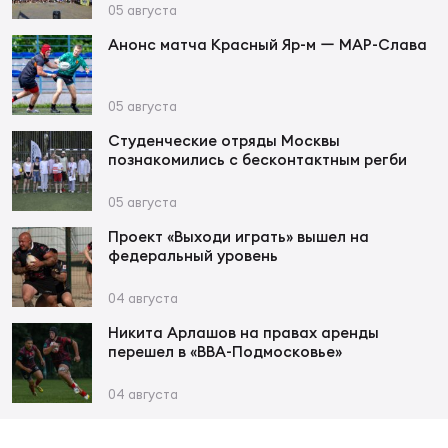
05 августа
Анонс матча Красный Яр-м ー МАР-Слава
Чем
рег
05 августа
Студенческие отряды Москвы
Чем
познакомились с бесконтактным регби
рег
05 августа
Проект «Выходи играть» вышел на
Куб
федеральный уровень
Муж
04 августа
Никита Арлашов на правах аренды
Куб
перешел в «ВВА-Подмосковье»
Жен
04 августа