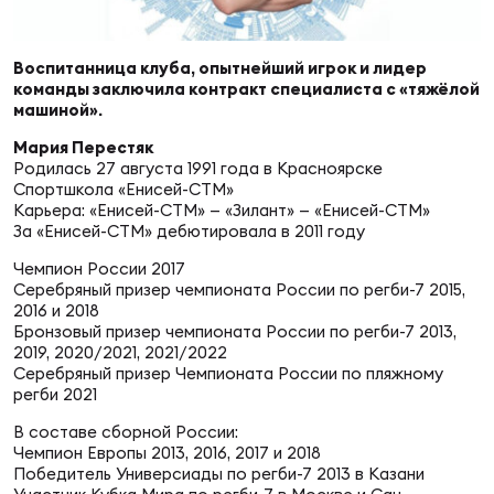
Суп
Поп
Сбо
ОТПРАВИТЬ
Регионы
Воспитанница клуба, опытнейший игрок и лидер
команды заключила контракт специалиста с «тяжёлой
Выс
Пра
Рус
машиной».
Сборные
Мария Перестяк
Родилась 27 августа 1991 года в Красноярске
Лиг
Нац
Спортшкола «Енисей-СТМ»
Антидопинг
ЖЕНС
Карьера: «Енисей-СТМ» — «Зилант» — «Енисей-СТМ»
За «Енисей-СТМ» дебютировала в 2011 году
Чем
Кон
Чемпион России 2017
Магазин
Сбо
ком
Серебряный призер чемпионата России по регби-7 2015,
2016 и 2018
Бронзовый призер чемпионата России по регби-7 2013,
Кубо
2019, 2020/2021, 2021/2022
Контакты
Сбо
Серебряный призер Чемпионата России по пляжному
РЕГБИ
регби 2021
Высш
В составе сборной России:
Чемпион Европы 2013, 2016, 2017 и 2018
Ист
Победитель Универсиады по регби-7 2013 в Казани