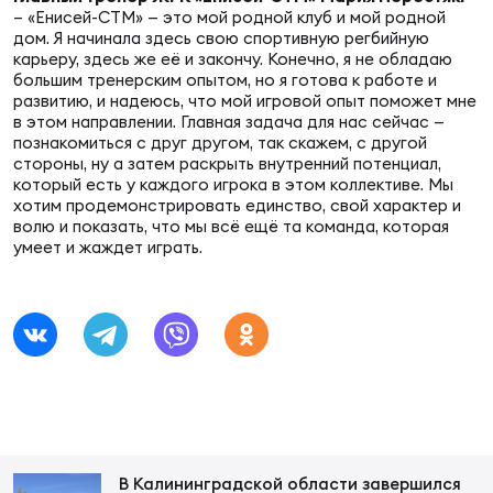
Фед
– «Енисей-СТМ» — это мой родной клуб и мой родной
регб
дом. Я начинала здесь свою спортивную регбийную
Экс
карьеру, здесь же её и закончу. Конечно, я не обладаю
большим тренерским опытом, но я готова к работе и
развитию, и надеюсь, что мой игровой опыт поможет мне
Пер
в этом направлении. Главная задача для нас сейчас —
Фон
познакомиться с друг другом, так скажем, с другой
стороны, ну а затем раскрыть внутренний потенциал,
который есть у каждого игрока в этом коллективе. Мы
Перв
хотим продемонстрировать единство, свой характер и
волю и показать, что мы всё ещё та команда, которая
ПРОГ
умеет и жаждет играть.
Перв
Ака
Все
по р
Нов
ЮНОШ
Зай
В Калининградской области завершился