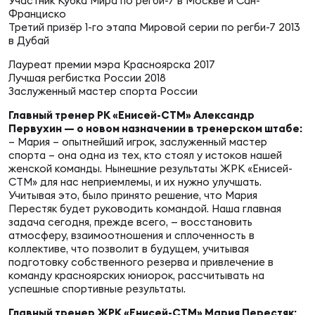
Фин
Участник Кубка Мира по регби-7 в Москве и Сан-
Франциско
Третий призёр 1-го этапа Мировой серии по регби-7 2013
Цен
в Дубай
Фин
Лауреат премии мэра Красноярска 2017
Лучшая регбистка России 2018
Дет
Заслуженный мастер спорта России
Главный тренер РК «Енисей-СТМ» Александр
ЖЕНС
Первухин — о новом назначении в тренерском штабе:
Сту
– Мария – опытнейший игрок, заслуженный мастер
спорта – она одна из тех, кто стоял у истоков нашей
Чем
женской команды. Нынешние результаты ЖРК «Енисей-
СТМ» для нас неприемлемы, и их нужно улучшать.
Рег
Учитывая это, было принято решение, что Мария
стр
Перестяк будет руководить командой. Наша главная
Чем
задача сегодня, прежде всего, — восстановить
атмосферу, взаимоотношения и сплоченность в
коллективе, что позволит в будущем, учитывая
Все
подготовку собственного резерва и привлечение в
Кубо
команду красноярских юниорок, рассчитывать на
успешные спортивные результаты.
Суд
Главный тренер ЖРК «Енисей-СТМ» Мария Перестяк: