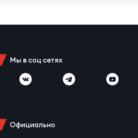
Зак
Перв
Пра
Пер
Ант
Все
Мы в соц сетях
Все
ДРУГ
Официально
Про
202