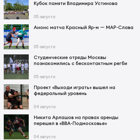
Кубок памяти Владимира Устинова
Юно
Еди
05 августа
про
Анонс матча Красный Яр-м ー МАР-Слава
Пер
05 августа
ОФИЦ
Студенческие отряды Москвы
Пер
познакомились с бесконтактным регби
Зал
05 августа
Пер
Проект «Выходи играть» вышел на
федеральный уровень
Айд
Перв
04 августа
Никита Арлашов на правах аренды
Док
перешел в «ВВА-Подмосковье»
Пер
04 августа