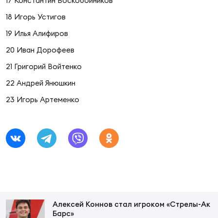
Фед
17 Константин Воскобойников
регб
18 Игорь Устигов
Экс
19 Илья Алифиров
Пер
20 Иван Дорофеев
Фон
21 Григорий Войтенко
Перв
22 Андрей Янюшкин
23 Игорь Артеменко
ПРОГ
Перв
Ака
Все
по р
Нов
Алексей Коннов стал игроком «Стрелы-Ак
ЮНОШ
Зай
Барс»