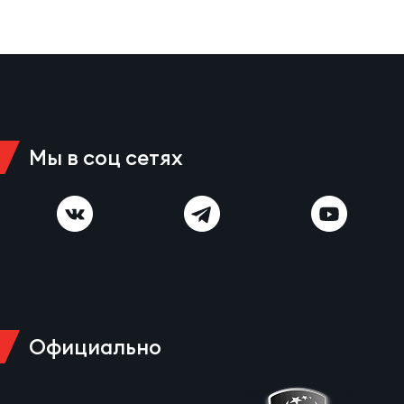
Зак
Перв
Пра
Пер
Ант
Мы в соц сетях
Все
Все
ДРУГ
Официально
Про
202