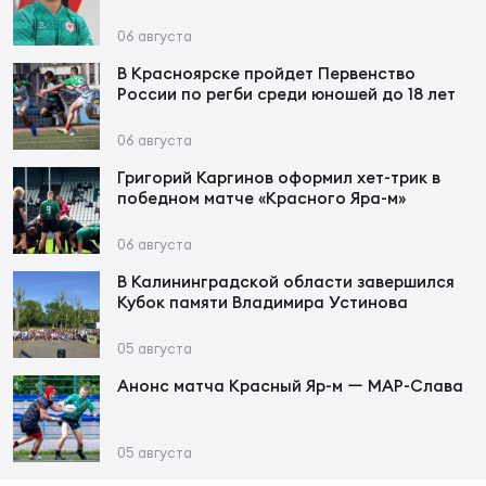
06 августа
Юно
Еди
В Красноярске пройдет Первенство
про
России по регби среди юношей до 18 лет
Пер
06 августа
Григорий Каргинов оформил хет-трик в
ОФИЦ
победном матче «Красного Яра-м»
Пер
06 августа
Зал
В Калининградской области завершился
Пер
Кубок памяти Владимира Устинова
Айд
05 августа
Перв
Анонс матча Красный Яр-м ー МАР-Слава
Док
Пер
05 августа