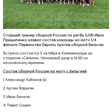
Суп
Поп
Сбо
ОТПРАВИТЬ
Регионы
Выс
Пра
Рус
Сборные
Старший тренер сборной России по регби (U18) Иван
Прищепенко назвал состав команды на матч 1/4
Лиг
Нац
Антидопинг
финала Первенства Европы против сборной Бельгии.
ЖЕНС
Встреча состоится 3 октября в Калининграде на
стадионе «Сельма». Начальный удар в 16.00 по
Чем
Кон
Магазин
московскому времени.
Сбо
ком
Состав сборной России на матч с Бельгией
Кубо
1 Александр Кабанов (к)
Контакты
Сбо
2 Артем Варыгин
РЕГБИ
Высш
3 Иван Бесков
4 Павел Сошин
Ист