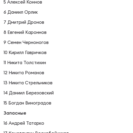
Фин
5 Алексей Коннов
6 Даниил Орлик
Цен
Фин
7 Дмитрий Дронов
8 Евгений Кароннов
Дет
9 Семен Черноногов
ЖЕНС
10 Кирилл Гавричков
Сту
11 Никита Толстихин
Чем
12 Никита Романов
Рег
13 Никита Стрельников
стр
Чем
14 Даниил Березовский
15 Богдан Виноградов
Все
Кубо
Запасные
16 Андрей Татарко
Суд