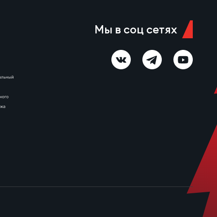
Красный Яр-м – МАР-Слава 6
августа 11:00 Красноярск,
стадион «Красный Яр» Судья…
Мы в соц сетях