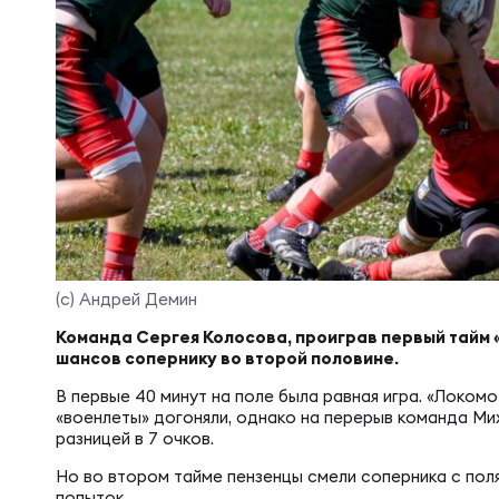
Суп
Поп
Сбо
Регионы
Выс
Пра
Рус
Сборные
Лиг
Нац
Антидопинг
ЖЕНС
Чем
Кон
Магазин
Сбо
(с) Андрей Демин
Команда Сергея Колосова, проиграв первый тайм 
Кубо
Контакты
шансов сопернику во второй половине.
РЕГБИ
Сбо
В первые 40 минут на поле была равная игра. «Локом
«военлеты» догоняли, однако на перерыв команда Ми
Высш
разницей в 7 очков.
Ист
Но во втором тайме пензенцы смели соперника с пол
попыток.