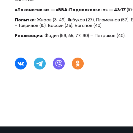
Фин
Цен
«Локомотив-м» — «ВВА-Подмосковье-м» — 43:17
(10
Попытки:
Жиров (3, 49), Янбуков (27), Пламеннов (57), 
Фин
– Гаврилов (10), Вассин (36), Багапов (40)
Дет
Реализации:
Фадин (58, 65, 77, 80) — Петраков (40).
ЖЕНС
Сту
Чем
Рег
Чем
Все
Суд
Кубо