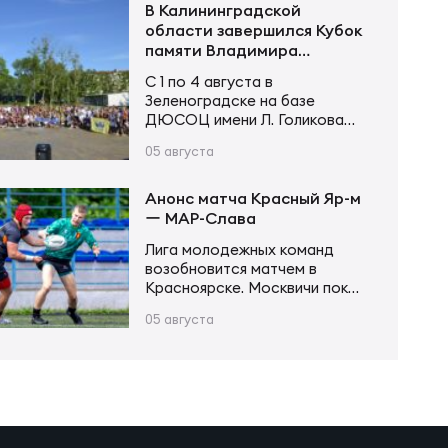
не оставил сопернику
В Калининградской
шансов. Счёт открыл Андрей
области завершился Кубок
Поселягин, после чего
памяти Владимира
Григорий Каргинов трижды
Устинова
С 1 по 4 августа в
поразил зачётное поле
Зеленоградске на базе
соперника, оформив хет-трик.
ДЮСОЦ имени Л. Голикова
Ещё одну попытку в первой
состоялся Кубок памяти
половине встречи занёс Егор
05 августа
Владимира Сергеевича
Толкалов, а Иван Чупров был
Устинова. В соревнованиях
безупречен…
приняли участие более 20
Анонс матча Красный Яр-м
команд в трех возрастных
ー МАР-Слава
категориях. Итоги турнира
Лига молодежных команд
Мальчики и девочки до 12 лет
возобновится матчем в
(2015–2016 г. р.): Мальчики и
Красноярске. Москвичи пока
девочки до 14 лет (2013–2014
возглавляют турнирную
г. р.): Юноши и девушки до 16…
05 августа
таблицу, имея в своем активе
20 очков после 6 матчей.
Красноярцы занимают 4-е
место, у них 13 очков в тех же
6 матчах. В игре первого
круга «МАР-Слава» одержала
уверенную победу 43:14.