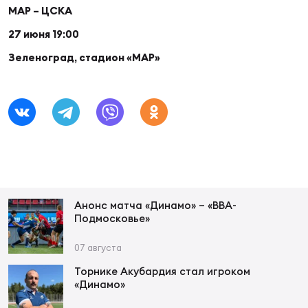
Фин
МАР – ЦСКА
Цен
27 июня 19:00
Фин
Зеленоград, стадион «МАР»
Дет
ЖЕНС
Сту
Чем
Рег
стр
Анонс матча «Динамо» – «ВВА-
Чем
Подмосковье»
Все
07 августа
Кубо
Торнике Акубардия стал игроком
«Динамо»
Суд