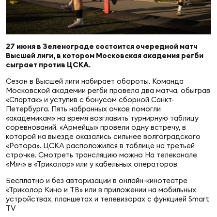
Суп
Поп
Сбо
ОТПРАВИТЬ
Регионы
Выс
Пра
Рус
27 июня в Зеленограде состоится очередной матч
Сборные
Высшей лиги, в котором Московская академия регби
сыграет против ЦСКА.
Лиг
Нац
Сезон в Высшей лиги набирает обороты. Команда
Антидопинг
ЖЕНС
Московской академии регби провела два матча, обыграв
«Спартак» и уступив с бонусом сборной Санкт-
Петербурга. Пять набранных очков помогли
Чем
Кон
«академикам» на время возглавить турнирную таблицу
Магазин
Сбо
ком
соревнований. «Армейцы» провели одну встречу, в
которой на выезде оказались сильнее волгоградского
«Ротора». ЦСКА расположился в таблице на третьей
Кубо
строчке. Смотреть трансляцию можно На телеканале
Контакты
Сбо
«Мяч» в «Триколор» или у кабельных операторов
РЕГБИ
Бесплатно и без авторизации в онлайн-кинотеатре
Высш
«Триколор Кино и ТВ» или в приложении на мобильных
устройствах, планшетах и телевизорах с функцией Smart
Ист
TV