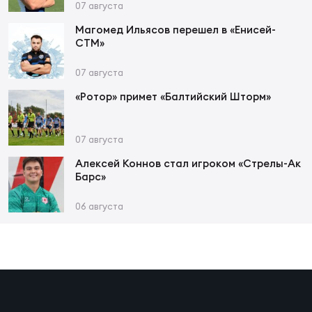
Фед
07 августа
регб
Магомед Ильясов перешел в «Енисей-
Экс
СТМ»
Пер
07 августа
Фон
«Ротор» примет «Балтийский Шторм»
Перв
07 августа
ПРОГ
Алексей Коннов стал игроком «Стрелы-Ак
Перв
Барс»
Ака
06 августа
Все
по р
Нов
ЮНОШ
Зай