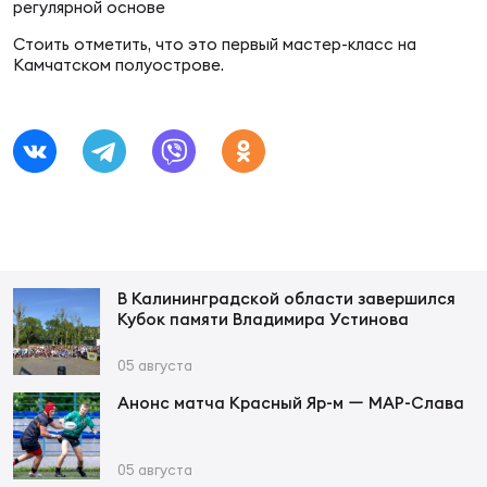
Фин
регулярной основе
Стоить отметить, что это первый мастер-класс на
Цен
Камчатском полуострове.
Фин
Дет
ЖЕНС
Сту
Чем
Рег
В Калининградской области завершился
стр
Кубок памяти Владимира Устинова
Чем
05 августа
Все
Анонс матча Красный Яр-м ー МАР-Слава
Кубо
Суд
05 августа