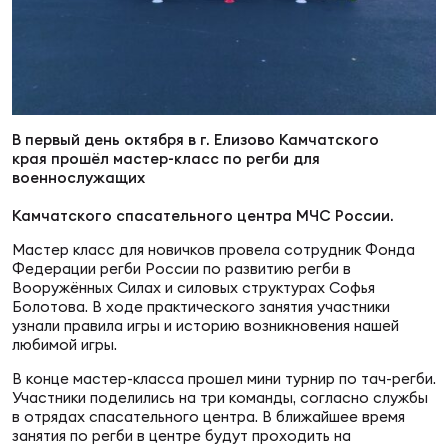
Суп
Поп
Сбо
ОТПРАВИТЬ
Регионы
Выс
Пра
Рус
Сборные
В первый день октября в г. Елизово Камчатского
края прошёл мастер-класс по регби для
Лиг
Нац
военнослужащих
Антидопинг
ЖЕНС
Камчатского спасательного центра МЧС России.
Чем
Кон
Магазин
Мастер класс для новичков провела сотрудник Фонда
Сбо
ком
Федерации регби России по развитию регби в
Вооружённых Силах и силовых структурах Софья
Кубо
Болотова. В ходе практического занятия участники
Контакты
узнали правила игры и историю возникновения нашей
Сбо
любимой игры.
РЕГБИ
Высш
В конце мастер-класса прошел мини турнир по тач-регби.
Участники поделились на три команды, согласно службы
в отрядах спасательного центра. В ближайшее время
Ист
занятия по регби в центре будут проходить на