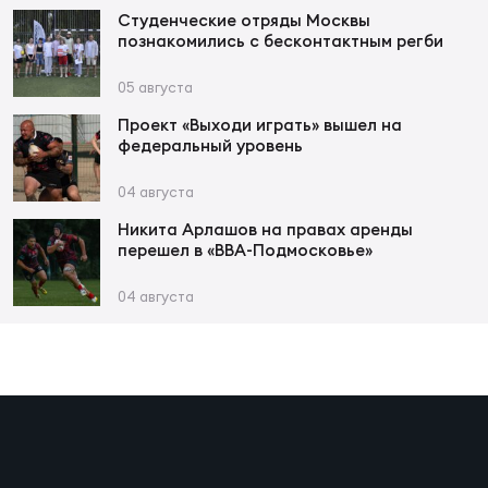
Фед
Студенческие отряды Москвы
регб
познакомились с бесконтактным регби
Экс
05 августа
Пер
Проект «Выходи играть» вышел на
Фон
федеральный уровень
Перв
04 августа
Никита Арлашов на правах аренды
ПРОГ
перешел в «ВВА-Подмосковье»
Перв
04 августа
Ака
Все
по р
Нов
ЮНОШ
Зай