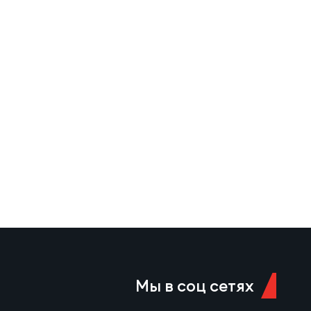
Ещё одну попытку в первой
половине встречи занёс Егор
Толкалов, а Иван Чупров был
безупречен…
Мы в соц сетях