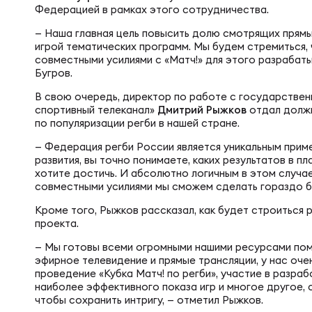
Фин
Федерацией в рамках этого сотрудничества.
Цен
— Наша главная цель повысить долю смотрящих прямые
игрой тематических программ. Мы будем стремиться,
Фин
совместными усилиями с «Матч!» для этого разрабат
Дет
Бугров.
В свою очередь, директор по работе с государств
спортивный телеканал»
Дмитрий Рыжков
отдал долж
ЖЕНС
Сту
по популяризации регби в нашей стране.
— Федерация регби России является уникальным прим
развития, вы точно понимаете, каких результатов в п
Чем
Рег
хотите достичь. И абсолютно логичным в этом случа
совместными усилиями мы сможем сделать гораздо б
Кроме того, Рыжков рассказал, как будет строиться
Чем
Все
проекта.
— Мы готовы всеми огромными нашими ресурсами помо
эфирное телевидение и прямые трансляции, у нас очен
Суд
Кубо
проведение «Кубка Матч! по регби», участие в разра
наиболее эффективного показа игр и многое другое, 
чтобы сохранить интригу, — отметил Рыжков.