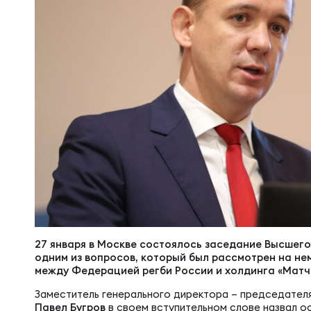
Суп
Поп
Сбо
Регионы
Выс
Пра
Рус
Сборные
Лиг
Нац
Антидопинг
ЖЕНС
Чем
Кон
Магазин
Сбо
Кубо
Контакты
РЕГБИ
Сбо
27 января в Москве состоялось заседание Высшего
одним из вопросов, который был рассмотрен на не
Высш
между Федерацией регби России и холдинга «Матч!
Ист
Заместитель генерального директора – председател
Павел Бугров
в своем вступительном слове назвал о