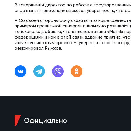
Фед
Экс
В завершении директор по работе с государственн
спортивный телеканал» высказал уверенность, что с
— Со своей стороны хочу сказать, что наше совмест
Пер
Фон
примером правильной синергии динамично развивающ
телеканала. Добавлю, что в планах канала «Матч!» п
федерациями и нам в этой связи вдвойне приятно, чт
Перв
является пилотным проектом, уверен, что наше сотру
резюмировал Рыжков.
ПРОГ
Перв
Ака
Все
Нов
ЮНОШ
Зай
Официально