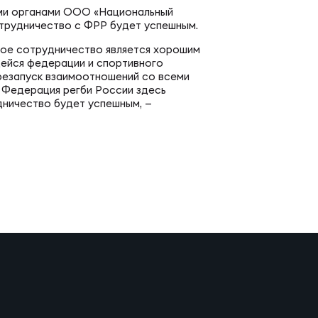
еральная регбийная лига по регби-7
пертно-судейская комиссия
ыми органами ООО «Национальный
отрудничество с ФРР будет успешным.
ное сотрудничество является хорошим
венство России U20 по регби-7
д развития детского регби
ейся федерации и спортивного
ерезапуск взаимоотношений со всеми
о Федерация регби России здесь
енство России U19 по регби-7
дничество будет успешным, —
РАММЫ
енство России U18 по регби-7
демия регби
российские соревнования U16 по регби-7
ичку
ЕСКИЕ
мись регби