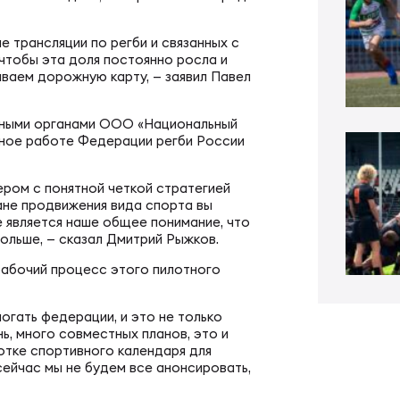
ал ФРЛ «Трудовые резервы»
тр проведения соревнований
 трансляции по регби и связанных с
 чтобы эта доля постоянно росла и
ал ФРЛ-7
ываем дорожную карту, — заявил Павел
ско-юношеское регби
енными органами ООО «Национальный
ное работе Федерации регби России
КИЕ
денческое регби
ером с понятной четкой стратегией
лане продвижения вида спорта вы
пионат России по регби
би в армии и силовых структурах
е является наше общее понимание, что
ольше, — сказал Дмитрий Рыжков.
 рабочий процесс этого пилотного
пионат России по регби-7
российская коллегия судей
гать федерации, и это не только
ь, много совместных планов, это и
ьи
к России по регби-7
ботке спортивного календаря для
сейчас мы не будем все анонсировать,