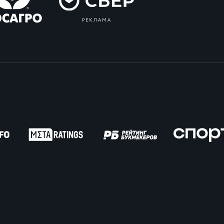
вила регби
венство России U17
икоррупционная политика
российские соревнования U16
российские соревнования U15
ОЕ
ект сводного календаря ФРР 2026
пионат России по пляжному регби. Мужчин