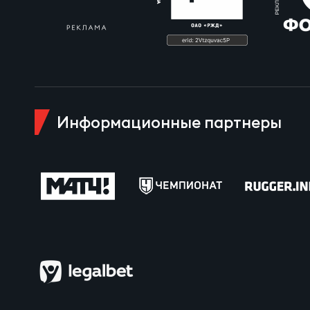
Пра
Пер
Ант
Все
Информационные партнеры
Все
ДРУГ
Про
Чем